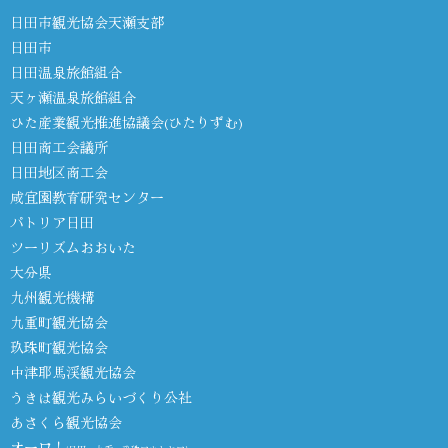
日田市観光協会天瀬支部
日田市
日田温泉旅館組合
天ヶ瀬温泉旅館組合
ひた産業観光推進協議会(ひたりずむ)
日田商工会議所
日田地区商工会
咸宜園教育研究センター
パトリア日田
ツーリズムおおいた
大分県
九州観光機構
九重町観光協会
玖珠町観光協会
中津耶馬渓観光協会
うきは観光みらいづくり公社
あさくら観光協会
オーワ！