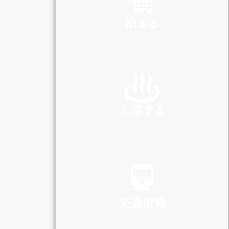
泊まる
INN
入浴する
SPA
交通情報