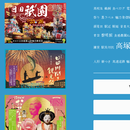
高校生
鵜飼
食べログ
電
祭り
黒ラベル
魅力発信
顔見世
駅近
順延
音楽大
黎明館
青空
食感農園Kaz
高
雑貨
駅長対抗
人形
餅つき
高速道路
魅