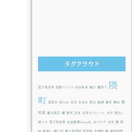
タグクラウド
隈
電子商品券
電動アシスト付自転車
魅力
雛祭り
町
黎
顔見世
飲み会
青空
音楽会
駅近
鵜飼
雑貨
鯛生
明館
露天風呂
麺
黎明
音楽
音楽大パレード
鳥市
顔出し
餅つき
電子宿泊券
食感農園KazetoNe
食べログ
食堂
鯛
順
延
鵜飼い
雛人形
魅力発信隊
鼓笛隊
麦焼酎
雛
韓国料理