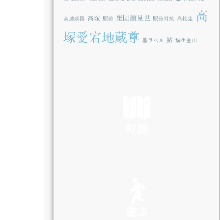
高
集団顔見世
高塚
高速道路
駅前
駅長対抗
高校生
塚愛宕地蔵尊
鮎
黒ラベル
鯛生金山
町旅
SEE
遊ぶ