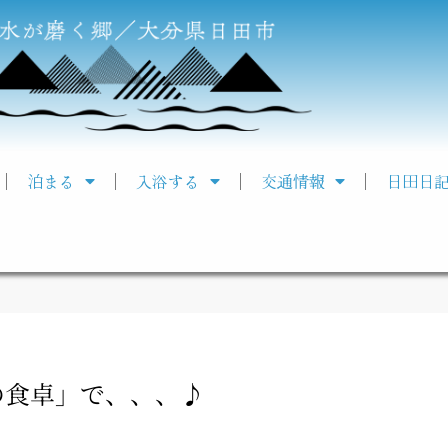
泊まる
入浴する
交通情報
日田日
の食卓」で、、、♪