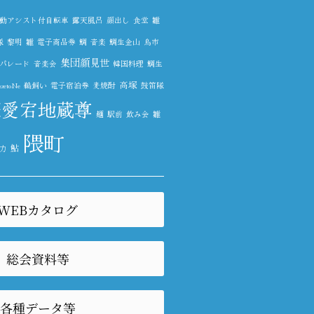
動アシスト付自転車
露天風呂
顔出し
食堂
雛
隊
黎明
雛
電子商品券
鯛
音楽
鯛生金山
鳥市
集団顔見世
パレード
音楽会
韓国料理
鯛生
高塚
etoNe
鵜飼い
電子宿泊券
麦焼酎
鼓笛隊
塚愛宕地蔵尊
麺
駅前
飲み会
雛
隈町
鮎
力
WEBカタログ
総会資料等
各種データ等