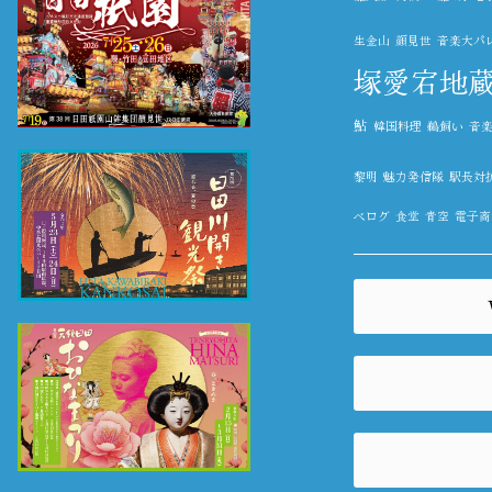
生金山
顔見世
音楽大パ
塚愛宕地
鮎
韓国料理
鵜飼い
音
黎明
魅力発信隊
駅長対
べログ
食堂
青空
電子商