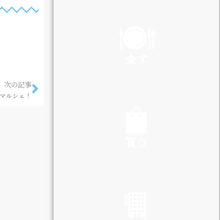
PLAY
食す
次の記事
マルシェ！
EAT
買う
SHOP