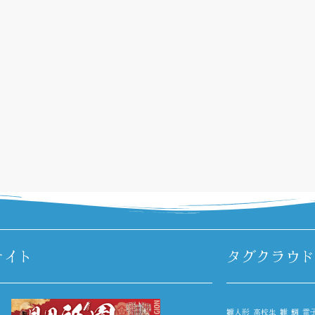
サイト
タグクラウド
雛人形
高校生
雛
鯛
電