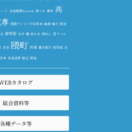
高
レード
食感農園KazetoNe
餅つき
雑貨
蔵尊
電動アシスト付自転車
鵜飼
魅力
駅前
黎明館
楽会
鳥市
麺
飲み会
顔出し
黒ラベル
隈町
高塚
抗
音楽
露天風呂
鼓笛隊
食
品券
高速道路
駅近
順延
WEBカタログ
総会資料等
各種データ等