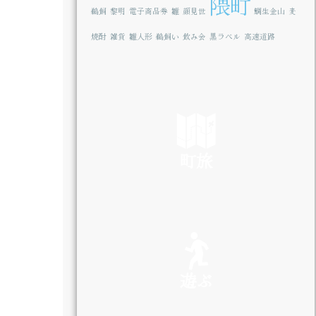
隈町
鵜飼
黎明
電子商品券
雛
顔見世
鯛生金山
麦
焼酎
雑貨
雛人形
鵜飼い
飲み会
黒ラベル
高速道路
町旅
SEE
遊ぶ