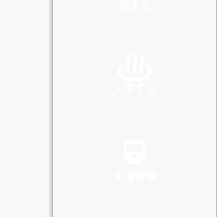
泊まる
INN
入浴する
SPA
交通情報