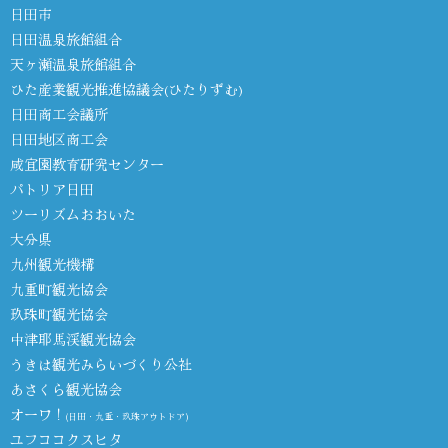
日田市
日田温泉旅館組合
天ヶ瀬温泉旅館組合
ひた産業観光推進協議会(ひたりずむ)
日田商工会議所
日田地区商工会
咸宜園教育研究センター
パトリア日田
ツーリズムおおいた
大分県
九州観光機構
九重町観光協会
玖珠町観光協会
中津耶馬渓観光協会
うきは観光みらいづくり公社
あさくら観光協会
オーワ！
(日田・九重・玖珠アウトドア)
ユフココクスヒタ