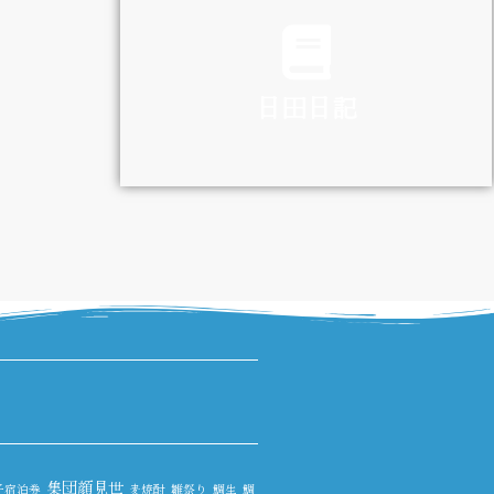
TRAFFIC
日田日記
DIARY
集団顔見世
子宿泊券
麦焼酎
雛祭り
鯛生
鯛