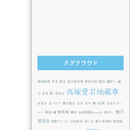
タグクラウド
韓国料理
青空
駅近
電子宿泊券
駅長対抗
駅前
雛祭り
魅
高塚愛宕地蔵尊
鮎
力
音楽
高校生
高塚
音楽会
食べログ
露天風呂
食堂
鳥市
鯛
音楽大パレ
集団
黎明館
ード
順延
麺
鯛生
食感農園KazetoNe
顔出し
顔見世
電動アシスト付自転車
餅つき
魅力発信隊
鼓笛隊