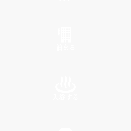
SHOP
泊まる
INN
入浴する
SPA