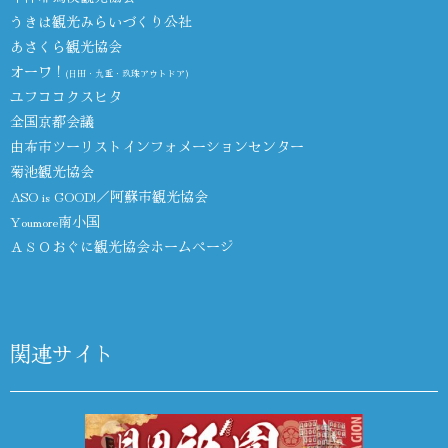
うきは観光みらいづくり公社
あさくら観光協会
オーワ！
(日田・九重・玖珠アウトドア)
ユフココクスヒタ
全国京都会議
由布市ツーリストインフォメーションセンター
菊池観光協会
ASO is GOOD!／阿蘇市観光協会
Youmore南小国
ＡＳＯおぐに観光協会ホームページ
関連サイト