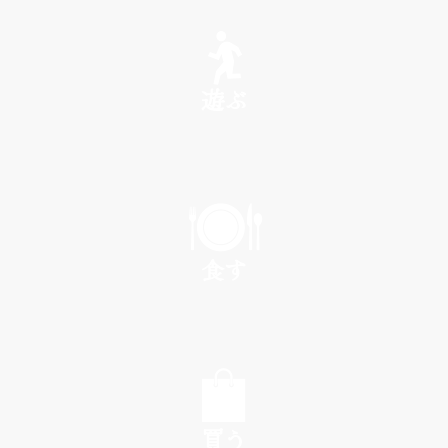
SEE
遊ぶ
PLAY
食す
EAT
買う