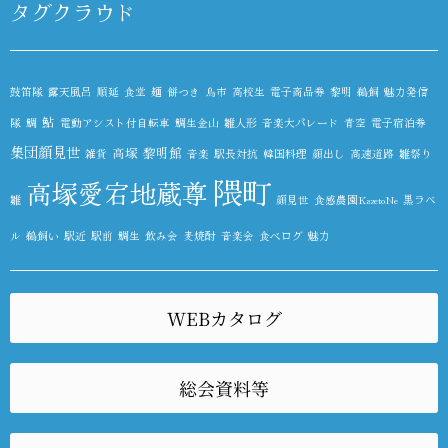
タグクラウド
鼓笛隊
露天風呂
順延
食堂
麺
餅つき
鳥市
高校生
電子商品券
黎明
鵜飼
魅力発信
鮎
隊
鯛
電動アシスト付自転車
鯛生金山
雛人形
音楽大パレード
青空
電子宿泊券
集団顔見世
高塚
黎明館
雑貨
音楽
駅長対抗
韓国料理
顔出し
高速道路
雛祭り
隈町
高塚愛宕地蔵尊
雛
顔見世
食感農園KazetoNe
黒ラベ
ル
鵜飼い
駅近
駅前
鯛生
飲み会
麦焼酎
音楽会
食べログ
魅力
WEBカタログ
総会資料等