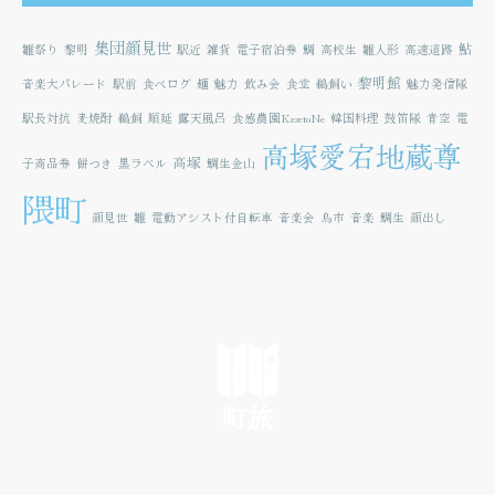
集団顔見世
鮎
雛祭り
黎明
駅近
雑貨
電子宿泊券
鯛
高校生
雛人形
高速道路
黎明館
音楽大パレード
駅前
食べログ
麺
魅力
飲み会
食堂
鵜飼い
魅力発信隊
駅長対抗
麦焼酎
鵜飼
順延
露天風呂
食感農園KazetoNe
韓国料理
鼓笛隊
青空
電
高塚愛宕地蔵尊
高塚
子商品券
餅つき
黒ラベル
鯛生金山
隈町
顔見世
雛
電動アシスト付自転車
音楽会
鳥市
音楽
鯛生
顔出し
町旅