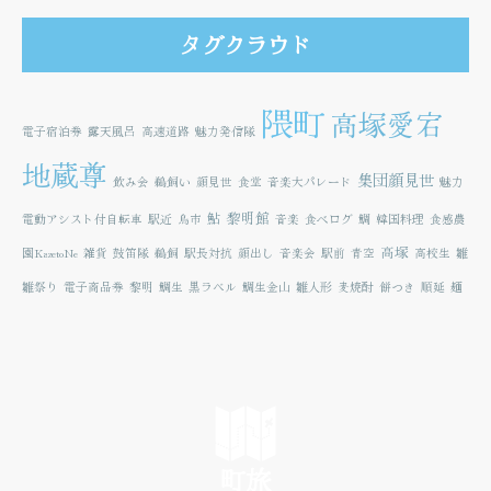
タグクラウド
隈町
高塚愛宕
電子宿泊券
露天風呂
高速道路
魅力発信隊
地蔵尊
集団顔見世
飲み会
鵜飼い
顔見世
食堂
音楽大パレード
魅力
鮎
黎明館
電動アシスト付自転車
駅近
鳥市
音楽
食べログ
鯛
韓国料理
食感農
高塚
園KazetoNe
雑貨
鼓笛隊
鵜飼
駅長対抗
顔出し
音楽会
駅前
青空
高校生
雛
雛祭り
電子商品券
黎明
鯛生
黒ラベル
鯛生金山
雛人形
麦焼酎
餅つき
順延
麺
町旅