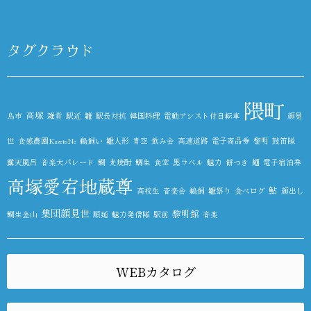
タグクラウド
隈町
高塚
鳥市
雑貨
駅近
雛
駅長対抗
韓国料理
電動アシスト付自転車
顔見
世
食感農園KazetoNe
鵜飼い
雛人形
青空
飲み会
高速道路
電子商品券
黎明
鼓笛隊
露天風呂
音楽大パレード
鯛
麦焼酎
鯛生
食堂
黒ラベル
魅力
餅つき
麺
電子宿泊券
高塚愛宕地蔵尊
鮎
高校生
音楽会
鵜飼
雛祭り
食べログ
顔出し
集団顔見世
黎明館
鯛生金山
順延
魅力発信隊
駅前
音楽
WEBカタログ