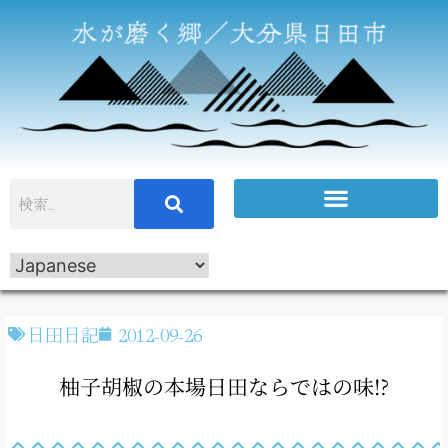
日田日記
2012-09-26
柚子胡椒の本場日田ならではの味!?