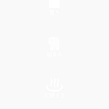
買う
SHOP
泊まる
INN
入浴する