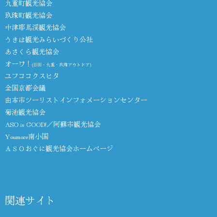
九重町観光協会
玖珠町観光協会
中津耶馬渓観光協会
うきは観光みらいづくり公社
あさくら観光協会
オーワ！
(日田・九重・玖珠アウトドア)
ユフココクスヒタ
全国京都会議
由布市ツーリストインフォメーションセンター
菊池観光協会
ASO is GOOD!／阿蘇市観光協会
Youmore南小国
ＡＳＯおぐに観光協会ホームページ
関連サイト