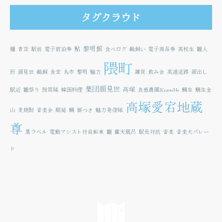
タグクラウド
鮎
黎明館
麺
青空
駅前
電子宿泊券
食べログ
鵜飼い
電子商品券
高校生
雛人
隈町
形
顔見世
鵜飼
食堂
鳥市
黎明
魅力
雑貨
飲み会
高速道路
顔出し
集団顔見世
高塚
駅近
雛祭り
鼓笛隊
韓国料理
食感農園KazetoNe
鯛生
鯛生金
高塚愛宕地蔵
山
麦焼酎
音楽会
順延
鯛
餅つき
魅力発信隊
尊
黒ラベル
電動アシスト付自転車
雛
露天風呂
駅長対抗
音楽
音楽大パレー
ド