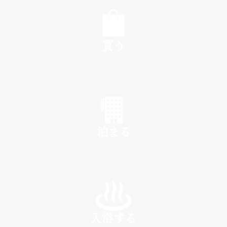
EAT
買う
SHOP
泊まる
INN
入浴する