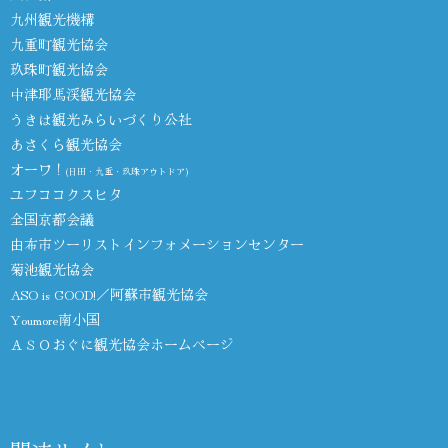
九州観光機構
九重町観光協会
玖珠町観光協会
中津耶馬渓観光協会
うきは観光みらいづくり公社
あさくら観光協会
オーワ！
(日田・九重・玖珠アウトドア)
ユフココクスヒタ
全国京都会議
由布市ツーリストインフォメーションセンター
菊池観光協会
ASO is GOOD!／阿蘇市観光協会
Youmore南小国
ＡＳＯおぐに観光協会ホームページ