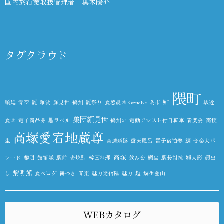
国内旅行業取扱管理者 黒木陽介
タグクラウド
隈町
鮎
順延
青空
雛
雑貨
顔見世
鵜飼
雛祭り
食感農園KazetoNe
鳥市
駅近
集団顔見世
食堂
電子商品券
黒ラベル
鵜飼い
電動アシスト付自転車
音楽会
高校
高塚愛宕地蔵尊
生
高速道路
露天風呂
電子宿泊券
鯛
音楽大パ
高塚
レード
黎明
鼓笛隊
駅前
麦焼酎
韓国料理
飲み会
鯛生
駅長対抗
雛人形
顔出
黎明館
し
食べログ
餅つき
音楽
魅力発信隊
魅力
麺
鯛生金山
WEBカタログ