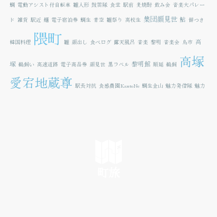
鯛
電動アシスト付自転車
雛人形
鼓笛隊
食堂
駅前
麦焼酎
飲み会
音楽大パレー
集団顔見世
鮎
ド
雑貨
駅近
麺
電子宿泊券
鯛生
青空
雛祭り
高校生
餅つき
隈町
高
韓国料理
雛
顔出し
食べログ
露天風呂
音楽
黎明
音楽会
鳥市
高塚
塚
黎明館
鵜飼い
高速道路
電子商品券
顔見世
黒ラベル
順延
鵜飼
愛宕地蔵尊
駅長対抗
食感農園KazetoNe
鯛生金山
魅力発信隊
魅力
町旅
SEE