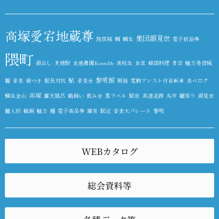
高塚愛宕地蔵尊
集団顔見世
鼓笛隊
鯛
鯛生
電子宿泊券
隈町
顔出し
麦焼酎
食感農園KazetoNe
高校生
食堂
韓国料理
青空
魅力発信隊
鮎
黎明館
雛
音楽
餅つき
駅長対抗
音楽会
順延
電動アシスト付自転車
食べログ
高塚
鯛生金山
露天風呂
鵜飼い
飲み会
黒ラベル
駅前
高速道路
鳥市
雛祭り
顔見世
雛人形
鵜飼
魅力
麺
電子商品券
雑貨
駅近
音楽大パレード
黎明
WEBカタログ
総会資料等