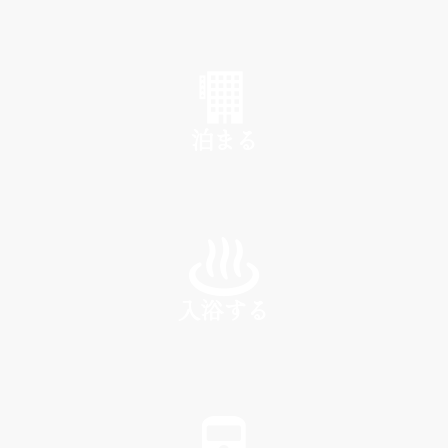
SHOP
泊まる
INN
入浴する
SPA