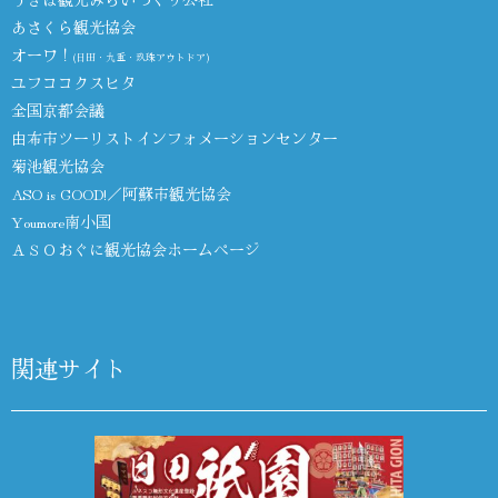
あさくら観光協会
オーワ！
(日田・九重・玖珠アウトドア)
ユフココクスヒタ
全国京都会議
由布市ツーリストインフォメーションセンター
菊池観光協会
ASO is GOOD!／阿蘇市観光協会
Youmore南小国
ＡＳＯおぐに観光協会ホームページ
関連サイト