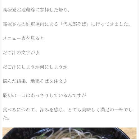
高塚愛宕地蔵尊に参拝した帰り、
高塚さんの駐車場内にある「代太郎そば」に行ってきました。
メニュー表を見ると
だご汁の文字が♪
だご汁にしようか何にしようか
悩んだ結果、地鶏そばを注文♪
最初の一口はあっさりしているんですが
食べるにつれて、深みを感じ、とても美味しく満足の一杯でし
た。