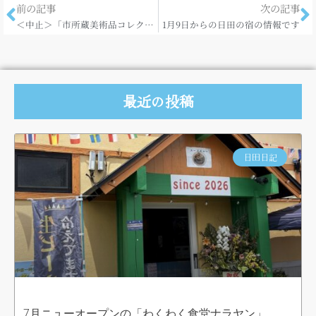
前の記事
次の記事
＜中止＞「市所蔵美術品コレクション展」
1月9日からの日田の宿の情報です
最近の投稿
日田日記
7月ニューオープンの「わくわく食堂ナラヤン」