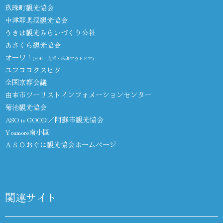
玖珠町観光協会
中津耶馬渓観光協会
うきは観光みらいづくり公社
あさくら観光協会
オーワ！
(日田・九重・玖珠アウトドア)
ユフココクスヒタ
全国京都会議
由布市ツーリストインフォメーションセンター
菊池観光協会
ASO is GOOD!／阿蘇市観光協会
Youmore南小国
ＡＳＯおぐに観光協会ホームページ
関連サイト