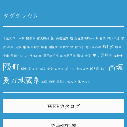
タグクラウド
鮎
音楽大パレード
雛祭り
露天風呂
高速道路
麺
食感農園KazetoNe
音楽
韓国料理
雑
黎明館
貨
鵜飼
鳥市
雛
駅長対抗
駅前
顔見世
麦焼酎
鯛
餅つき
電子商品券
鯛生
集団顔見世
金山
電動アシスト付自転車
電子宿泊券
魅力発信隊
順延
食堂
高校生
隈町
高塚
鯛生
駅近
鼓笛隊
青空
音楽会
顔出し
食べログ
雛人形
魅力
愛宕地蔵尊
高塚
黎明
鵜飼い
飲み会
黒ラベル
WEBカタログ
総会資料等