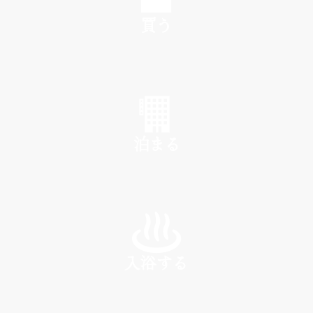
買う
SHOP
泊まる
INN
入浴する