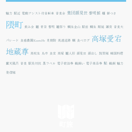
集団顔見世
黎明館
魅力
駅近
電動アシスト付自転車
音楽会
麺
餅つき
隈町
飲み会
雛
青空
黎明
雛祭り
鯛生金山
駅前
鯛生
順延
雑貨
音楽大
高塚愛宕
パレード
食感農園KazetoNe
麦焼酎
高速道路
鯛
食べログ
地蔵尊
高校生
鳥市
食堂
高塚
雛人形
顔見世
顔出し
鼓笛隊
韓国料理
鮎
露天風呂
音楽
駅長対抗
黒ラベル
電子宿泊券
鵜飼い
電子商品券
鵜飼
魅力
発信隊
町旅