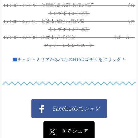
13：40～14：25 美里町/道の駅“佐俣の湯” 《ス
タンプポイント⑦》
15：00～15：45 菊池市/菊池市民広場 《ス
タンプポイント⑧》
15：30～17：00 山鹿市/八千代座 《ゴール・
フィナーレセレモニー》
■チェントミリアかみつえのHPはコチラをクリック！
Facebookでシェア
Xでシェア