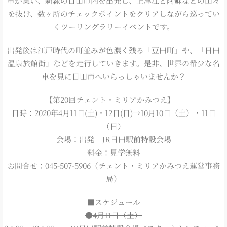
車が集い、新緑の日田市内を出発し、上津江と阿蘇などの山々
を抜け、数ヶ所のチェックポイントをクリアしながら巡ってい
くツーリングラリーイベントです。
出発後は江戸時代の町並みが色濃く残る「豆田町」や、「日田
温泉旅館街」などを走行していきます。是非、世界の希少な名
車を見に日田市へいらっしゃいませんか？
【第20回チェント・ミリアかみつえ】
日時：2020年4月11日(土)・12日(日)→10月10日（土）・11日
（日）
会場：出発 JR日田駅前特設会場
料金：見学無料
お問合せ：045-507-5906（チェント・ミリアかみつえ運営事務
局）
■スケジュール
●4月11日（土）