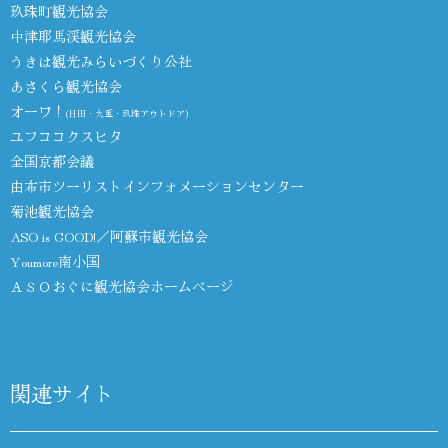
玖珠町観光協会
中津耶馬渓観光協会
うきは観光みらいづくり公社
あさくら観光協会
オーワ！
(日田・九重・玖珠アウトドア)
ユフココクスヒタ
全国京都会議
由布市ツーリストインフォメーションセンター
菊池観光協会
ASO is GOOD!／阿蘇市観光協会
Youmore南小国
ＡＳＯおぐに観光協会ホームページ
関連サイト