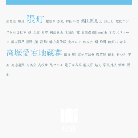
隈町
集団顔見世
顔見世
順延
雛祭り
駅近
韓国料理
顔出し
電動アシ
スト付自転車
麺
食堂
鳥市
鯛生金山
麦焼酎
雛
食感農園KazetoNe
音楽大パレー
黎明館
高塚
ド
露天風呂
魅力発信隊
食べログ
飲み会
鯛
黎明
鵜飼い
青空
高塚愛宕地蔵尊
鮎
雑貨
電子宿泊券
鼓笛隊
鵜飼
餅つき
音
楽
高速道路
音楽会
高校生
黒ラベル
電子商品券
雛人形
魅力
駅長対抗
鯛生
駅
前
町旅