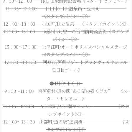
9：30～12：00 JR日田駅前特設会場《スタートセレモニー》
11：15～12：00 日田市/日田温泉街・豆田町
《スタンプポイント①》
12：00～13：00 小国町/杖立温泉 《スタンプポイント②》
13：00～15：00 阿蘇市/阿曽一の宮門前町商店街《スタンプ
ポイント③》
15：00～17：30 上津江町/オートポリススペシャルステージ
《スタンプポイント④》
17：30～18：30 阿蘇市/阿蘇リゾートグランヴィリオホテル
《1日目ゴール》
●4月12日（日）
9：30～11：00 南阿蘇村/道の駅“あそ望の郷くぎの” 《ス
タートセレモニー》
11：15～12：00 五ヶ瀬町/五ヶ瀬ワイナリー 《スタ
ンプポイント⑤》
12：00～13：30 山都町/道の駅“通潤橋” 《ス
タンプポイント⑥》