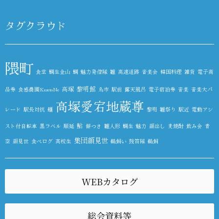
タグクラウド
隈町
食堂
鯛生金山
鯛
魅力発信隊
雛
高速道路
音楽会
韓国料理
雑貨
電子商
高塚
黎明館
品券
食感農園KazetoNe
鳥市
駅前
露天風呂
電子宿泊券
音楽
音楽大パ
高塚愛宕地蔵尊
レード
駅長対抗
麺
黎明
雛祭り
駅近
電動アシ
鮎
スト付自転車
黒ラベル
順延
餅つき
雛人形
鯛生
魅力
顔出し
麦焼酎
飲み会
青
集団顔見世
空
顔見世
食べログ
高校生
鵜飼い
鼓笛隊
鵜飼
WEBカタログ
総会資料等