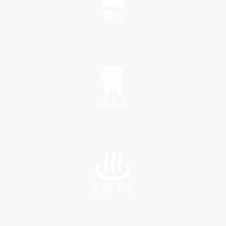
買う
SHOP
泊まる
INN
入浴する