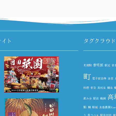
サイト
タグクラウド
黎明館
麦焼酎
駅近
音
町
電子宿泊券
食堂
料理
青空
高校生
鯛生
高
飲み会
駅前
鵜飼
鮎
鯛
順延
食感農園Kazet
り
黒ラベル
駅長対抗
餅