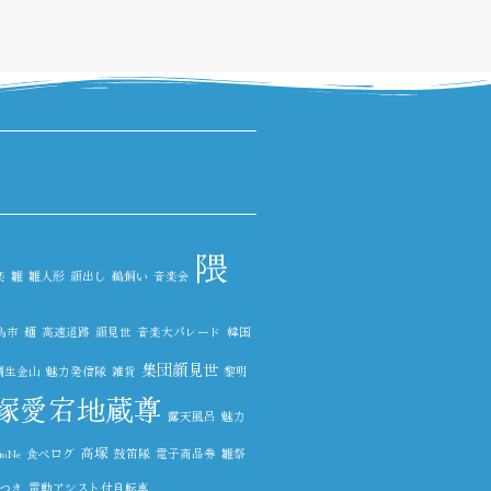
隈
楽
雛
雛人形
顔出し
鵜飼い
音楽会
鳥市
麺
高速道路
顔見世
音楽大パレード
韓国
集団顔見世
鯛生金山
魅力発信隊
雑貨
黎明
塚愛宕地蔵尊
露天風呂
魅力
高塚
oNe
食べログ
鼓笛隊
電子商品券
雛祭
つき
電動アシスト付自転車