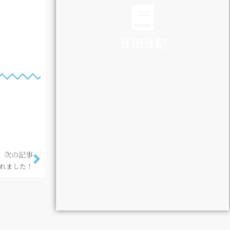
日田日記
DIARY
次の記事
されました！