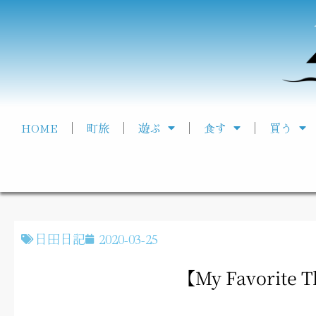
HOME
町旅
遊ぶ
食す
買う
日田日記
2020-03-25
【My Favorit