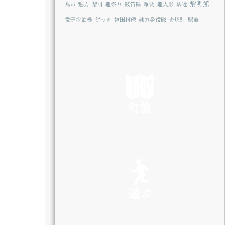
黎明館
鳥市
魅力
黎明
雛祭り
鼓笛隊
雑貨
雛人形
駅近
電子宿泊券
餅つき
韓国料理
魅力発信隊
麦焼酎
駅前
町旅
SEE
遊ぶ