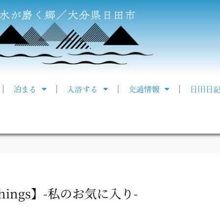
泊まる
入浴する
交通情報
日田日
e Things】-私のお気に入り-