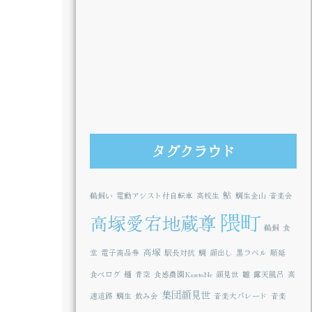
タグクラウド
鮎
鵜飼い
電動アシスト付自転車
高校生
鯛生金山
音楽会
隈町
高塚愛宕地蔵尊
鵜飼
食
高塚
堂
電子商品券
駅長対抗
鯛
顔出し
黒ラベル
順延
食べログ
麺
青空
食感農園KazetoNe
顔見世
雛
露天風呂
高
集団顔見世
速道路
鯛生
飲み会
音楽大パレード
音楽