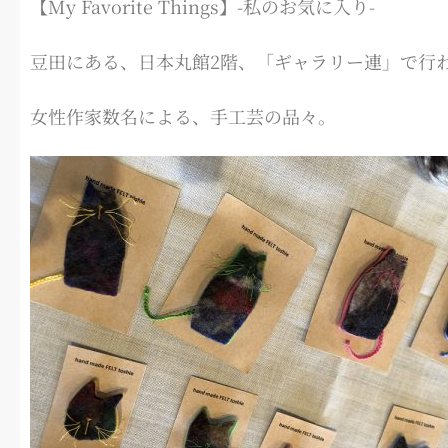
【My Favorite Things】-私のお気に入り-
豆田にある、日本丸館2階、「ギャラリー連」で行
女性作家数名による、手工芸の品々。