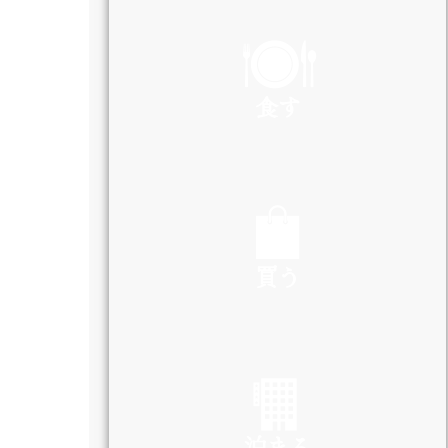
PLAY
食す
EAT
買う
SHOP
泊まる