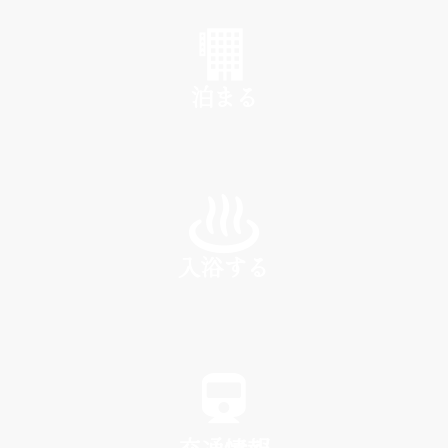
SHOP
泊まる
INN
入浴する
SPA