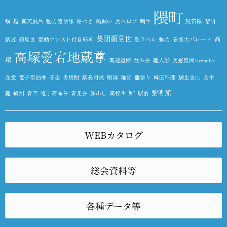
隈町
鯛
麺
露天風呂
魅力発信隊
餅つき
鵜飼い
食べログ
鯛生
鼓笛隊
黎明
集団顔見世
高
駅近
顔見世
電動アシスト付自転車
黒ラベル
魅力
音楽大パレード
高塚愛宕地蔵尊
塚
高速道路
飲み会
雛人形
食感農園KazetoNe
食堂
電子宿泊券
音楽
麦焼酎
駅長対抗
順延
雑貨
雛祭り
韓国料理
鯛生金山
鳥市
鮎
黎明館
雛
鵜飼
青空
電子商品券
音楽会
顔出し
高校生
駅前
WEBカタログ
総会資料等
各種データ等