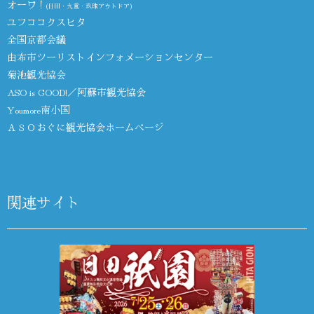
オーワ！
(日田・九重・玖珠アウトドア)
ユフココクスヒタ
全国京都会議
由布市ツーリストインフォメーションセンター
菊池観光協会
ASO is GOOD!／阿蘇市観光協会
Youmore南小国
ＡＳＯおぐに観光協会ホームページ
関連サイト