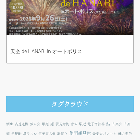
天空 de HANABI in オートポリス
タグクラウド
鮎
鯛生
高速道路
飲み会
順延
麺
駅長対抗
青空
駅近
電子宿泊券
音楽会
音楽
集団顔見世
鯛
麦焼酎
黒ラベル
電子商品券
雛祭り
音楽大パレード
魅力発信