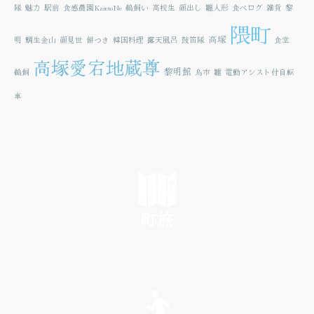
隊
魅力
駅前
食感農園KazetoNe
鵜飼い
高校生
顔出し
雛人形
食べログ
雑貨
黎
隈町
高塚
明
鯛生金山
顔見世
餅つき
韓国料理
露天風呂
鼓笛隊
食堂
高塚愛宕地蔵尊
黎明館
鵜飼
鳥市
雛
電動アシスト付自転
車
町旅
SEE