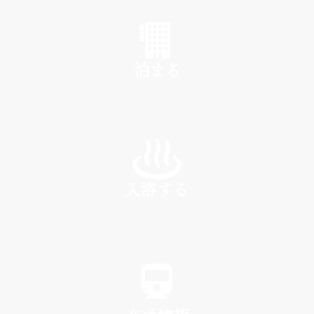
SHOP
泊まる
INN
入浴する
SPA