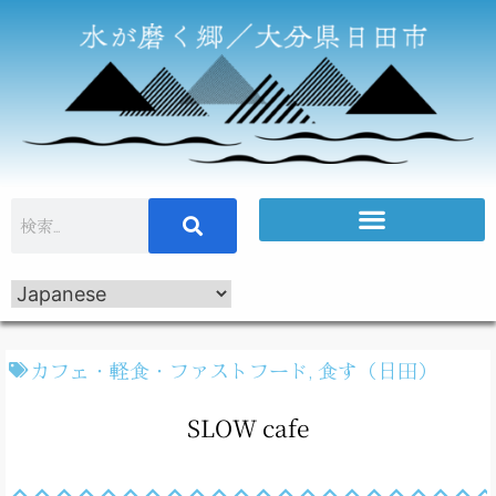
カフェ・軽食・ファストフード
,
食す（日田）
SLOW cafe