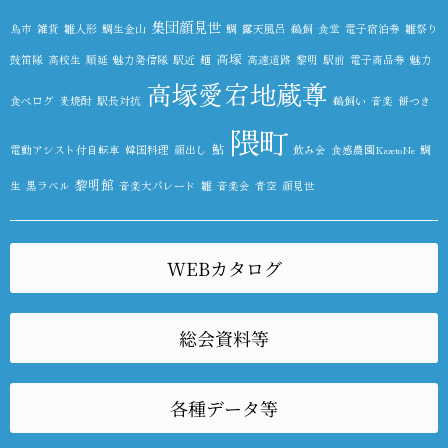
集団顔見世
鳥市
雑貨
雛人形
鯛生金山
鯛
露天風呂
鵜飼
食堂
電子宿泊券
雛祭り
高塚
鼓笛隊
高校生
順延
魅力発信隊
駅近
麺
高速道路
黎明
駅前
電子商品券
魅力
高塚愛宕地蔵尊
食べログ
麦焼酎
駅長対抗
鵜飼い
音楽
餅つき
隈町
鮎
電動アシスト付自転車
韓国料理
顔出し
飲み会
食感農園KazetoNe
鯛
黎明館
生
黒ラベル
音楽大パレード
雛
音楽会
青空
顔見世
WEBカタログ
総会資料等
各種データ等