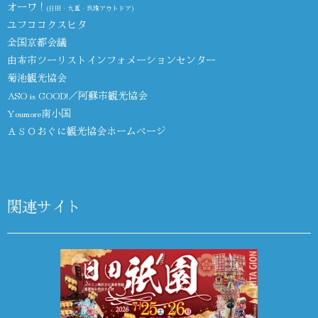
オーワ！
(日田・九重・玖珠アウトドア)
ユフココクスヒタ
全国京都会議
由布市ツーリストインフォメーションセンター
菊池観光協会
ASO is GOOD!／阿蘇市観光協会
Youmore南小国
ＡＳＯおぐに観光協会ホームページ
関連サイト