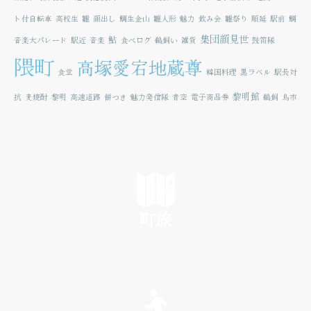
ト付自転車
高校生
雛
顔出し
鯛生金山
雛人形
魅力
飲み会
雛祭り
順延
駅前
鯛
集団顔見世
鮎
音楽大パレード
駅近
音楽
食べログ
鵜飼い
雑貨
鼓笛隊
隈町
高塚愛宕地蔵尊
食堂
韓国料理
黒ラベル
駅長対
黎明館
抗
麦焼酎
黎明
高速道路
餅つき
魅力発信隊
青空
電子商品券
鵜飼
鳥市
町旅
SEE