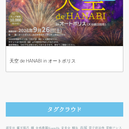
天空 de HANABI in オートポリス
タグクラウド
高塚
顔見世
露天風呂
麺
食感農園KazetoNe
音楽会
鯛生
電子宿泊券
電動アシス