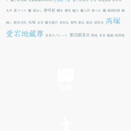
黎明館
鳥市
黒ラベル
雛
顔出し
鯛生
雑貨
魅力
雛人形
餅つき
麺
韓国料理
鵜
高塚
高塚
飼い
駅長対抗
食堂
露天風呂
高校生
黎明
駅近
駅前
顔見世
愛宕地蔵尊
集団顔見世
音楽大パレード
順延
音楽
鵜飼
鼓笛隊
町旅
SEE