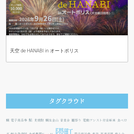
天空 de HANABI in オートポリス
タグクラウド
鮎
鯛
電子商品券
麦焼酎
鯛生金山
音楽会
雛祭り
電動アシスト付自転車
食べロ
隈町
グ
魅力発信隊
食感農園KazetoNe
電子宿泊券
青空
高速道路
飲み会