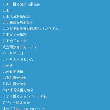
日田市観光協会天瀬支部
日田市
日田温泉旅館組合
天ヶ瀬温泉旅館組合
ひた産業観光推進協議会(ひたりずむ)
日田商工会議所
日田地区商工会
咸宜園教育研究センター
パトリア日田
ツーリズムおおいた
大分県
九州観光機構
九重町観光協会
玖珠町観光協会
中津耶馬渓観光協会
うきは観光みらいづくり公社
あさくら観光協会
オーワ！
(日田・九重・玖珠アウトドア)