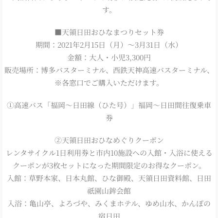
す。
■天領日田おひなまつりセット券
期間：2021年2月15日（月）～3月31日（水）
金額：大人・小児3,300円
販売場所：博多バスターミナル、西鉄天神高速バスターミナル、
※各窓口でご購入いただけます。
①高速バス「福岡～日田線（ひた号）」福岡～日田間往復乗車
券
②天領日田おひなめぐりクーポン
レンタサイクル1日利用券と市内10施設への入館・入浴に使える
クーポンが3枚セットになった期間限定のお得なクーポン。
入館：草野本家、日本丸館、ひな御殿、天領日田資料館、日田
祇園山鉾会館
入浴：亀山亭、よろづや、みくまホテル、ゆめ山水、かんぽの
宿日田