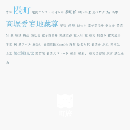
隈町
黎明館
鮎
青空
電動アシスト付自転車
韓国料理
食べログ
鳥市
高塚愛宕地蔵尊
高塚
黎明
餅つき
電子宿泊券
飲み会
麦焼
酎
麺
順延
鯛生
顔見世
電子商品券
高速道路
雛人形
雛
魅力
雛祭り
露天風呂
音楽
鯛
黒ラベル
顔出し
食感農園KazetoNe
雑貨
駅長対抗
音楽会
駅近
高校生
集団顔見世
食堂
鼓笛隊
音楽大パレード
鵜飼
鵜飼い
魅力発信隊
駅前
鯛生金
山
町旅