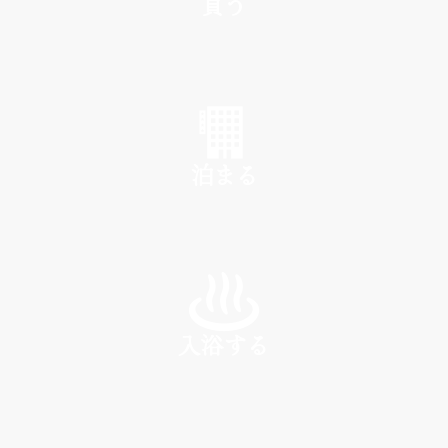
買う
SHOP
泊まる
INN
入浴する
SPA