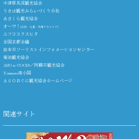
中津耶馬渓観光協会
うきは観光みらいづくり公社
あさくら観光協会
オーワ！
(日田・九重・玖珠アウトドア)
ユフココクスヒタ
全国京都会議
由布市ツーリストインフォメーションセンター
菊池観光協会
ASO is GOOD!／阿蘇市観光協会
Youmore南小国
ＡＳＯおぐに観光協会ホームページ
関連サイト