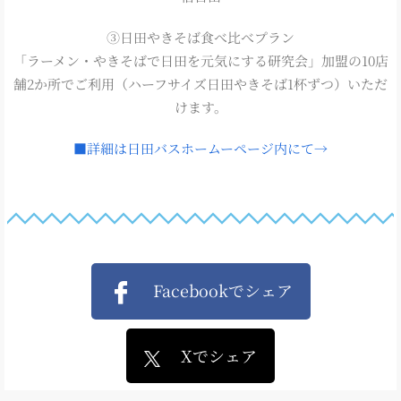
③日田やきそば食べ比べプラン
「ラーメン・やきそばで日田を元気にする研究会」加盟の10店
舗2か所でご利用（ハーフサイズ日田やきそば1杯ずつ）いただ
けます。
■詳細は日田バスホームーページ内にて→
Facebookでシェア
Xでシェア