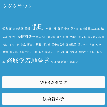
タグクラウド
隈町
黎明館
鮎
高速道路
鵜飼
韓国料理
雑貨
音楽
飲み会
食感農園KazetoNe
集団顔見世
駅前
麦焼酎
鯛生
魅力発信隊
魅力
順延
音楽会
顔見世
電子宿泊券
高
校生
食べログ
食堂
顔出し
駅長対抗
雛
電子商品券
露天風呂
黒ラベル
青空
鳥市
高塚
雛人形
音楽大パレード
駅近
鯛生金山
餅つき
麺
鼓笛隊
電動アシスト付自転
高塚愛宕地蔵尊
車
黎明
鯛
雛祭り
鵜飼い
WEBカタログ
総会資料等