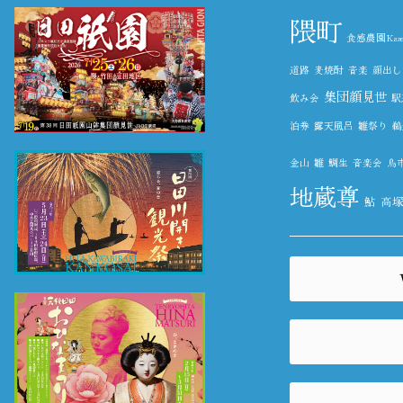
隈町
食感農園Kazet
道路
麦焼酎
音楽
顔出し
集団顔見世
飲み会
駅
泊券
露天風呂
雛祭り
鵜
金山
雛
鯛生
音楽会
鳥
地蔵尊
鮎
高