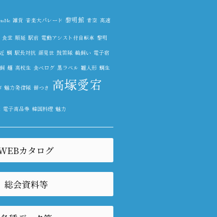
黎明館
oNe
雑貨
音楽大パレード
青空
高速
食堂
順延
駅前
電動アシスト付自転車
黎明
近
鯛
駅長対抗
顔見世
鼓笛隊
鵜飼い
電子宿
飼
麺
高校生
食べログ
黒ラベル
雛人形
鯛生
高塚愛宕
市
魅力発信隊
餅つき
塚
電子商品券
韓国料理
魅力
WEBカタログ
総会資料等