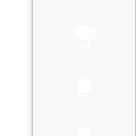
PLAY
食す
EAT
買う
SHOP