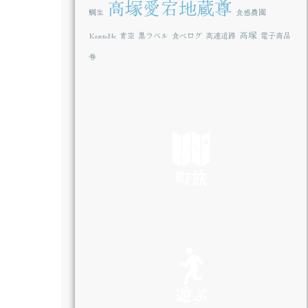
高塚愛宕地蔵尊
鯛生
食感農園
高塚
KazetoNe
青空
黒ラベル
食べログ
高速道路
電子商品
券
町旅
SEE
遊ぶ