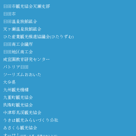
日田市観光協会天瀬支部
日田市
日田温泉旅館組合
天ヶ瀬温泉旅館組合
ひた産業観光推進協議会(ひたりずむ)
日田商工会議所
日田地区商工会
咸宜園教育研究センター
パトリア日田
ツーリズムおおいた
大分県
九州観光機構
九重町観光協会
玖珠町観光協会
中津耶馬渓観光協会
うきは観光みらいづくり公社
あさくら観光協会
オーワ！
(日田・九重・玖珠アウトドア)