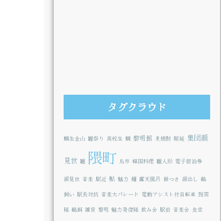
タグクラウド
集団顔
黎明館
鯛生金山
雛祭り
高校生
鯛
麦焼酎
順延
隈町
見世
雛
鳥市
韓国料理
雛人形
電子宿泊券
鮎
顔見世
音楽
駅近
魅力
麺
露天風呂
餅つき
顔出し
鵜
飼い
駅長対抗
音楽大パレード
電動アシスト付自転車
鼓笛
隊
鵜飼
雑貨
黎明
魅力発信隊
飲み会
駅前
音楽会
食堂