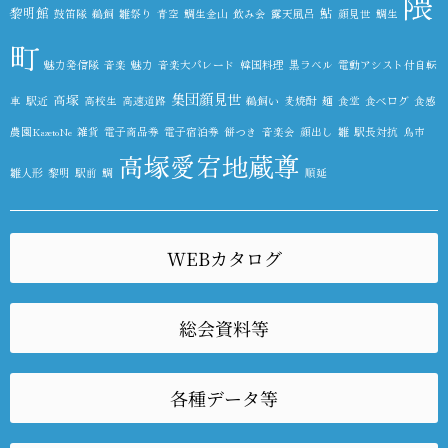
隈
黎明館
鮎
鼓笛隊
鵜飼
雛祭り
青空
鯛生金山
飲み会
露天風呂
顔見世
鯛生
町
魅力発信隊
音楽
魅力
音楽大パレード
韓国料理
黒ラベル
電動アシスト付自転
集団顔見世
高塚
車
駅近
高校生
高速道路
鵜飼い
麦焼酎
麺
食堂
食べログ
食感
農園KazetoNe
雑貨
電子商品券
電子宿泊券
餅つき
音楽会
顔出し
雛
駅長対抗
鳥市
高塚愛宕地蔵尊
雛人形
黎明
駅前
鯛
順延
WEBカタログ
総会資料等
各種データ等