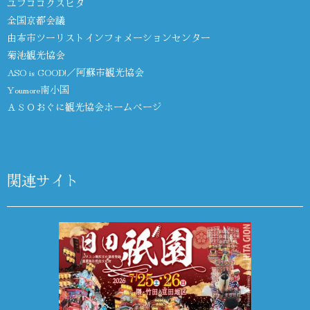
ユフココクスヒタ
全国京都会議
由布市ツーリストインフォメーションセンター
菊池観光協会
ASO is GOOD!／阿蘇市観光協会
Youmore南小国
ＡＳＯおぐに観光協会ホームページ
関連サイト