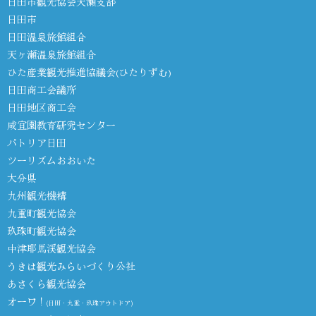
日田市観光協会天瀬支部
日田市
日田温泉旅館組合
天ヶ瀬温泉旅館組合
ひた産業観光推進協議会(ひたりずむ)
日田商工会議所
日田地区商工会
咸宜園教育研究センター
パトリア日田
ツーリズムおおいた
大分県
九州観光機構
九重町観光協会
玖珠町観光協会
中津耶馬渓観光協会
うきは観光みらいづくり公社
あさくら観光協会
オーワ！
(日田・九重・玖珠アウトドア)