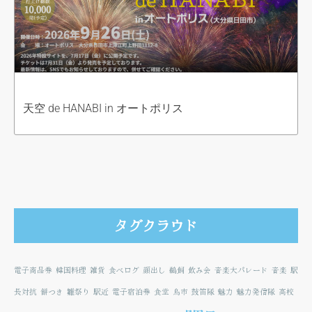
天空 de HANABI in オートポリス
タグクラウド
電子商品券
韓国料理
雑貨
食べログ
顔出し
鵜飼
飲み会
音楽大パレード
音楽
駅
長対抗
餅つき
雛祭り
駅近
電子宿泊券
食堂
鳥市
鼓笛隊
魅力
魅力発信隊
高校