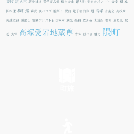
集団顔見世
駅長対抗
電子商品券
鯛生金山
雛人形
音楽大パレード
音楽
鯛
韓
黎明館
高塚
国料理
雑貨
食べログ
雛祭り
駅前
電子宿泊券
麺
音楽会
高校生
高速道路
顔出し
電動アシスト付自転車
鯛生
鵜飼
飲み会
麦焼酎
黎明
顔見世
駅
隈町
高塚愛宕地蔵尊
近
食堂
青空
餅つき
魅力
町旅
SEE