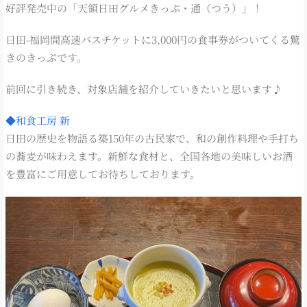
好評発売中の「天領日田グルメきっぷ・通（つう）」！
日田-福岡間高速バスチケットに3,000円の食事券がついてくる驚
きのきっぷです。
前回に引き続き、対象店舗を紹介していきたいと思います♪
◆和食工房 新
日田の歴史を物語る築150年の古民家で、和の創作料理や手打ち
の蕎麦が味わえます。新鮮な食材と、全国各地の美味しいお酒
を豊富にご用意してお待ちしております。