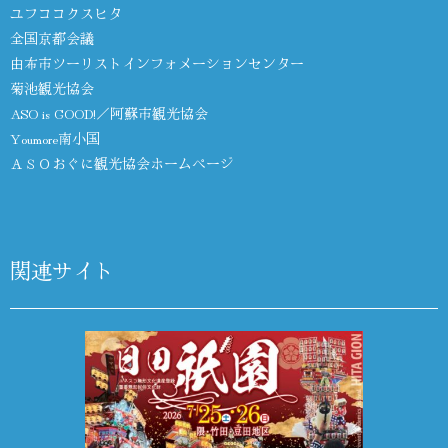
ユフココクスヒタ
全国京都会議
由布市ツーリストインフォメーションセンター
菊池観光協会
ASO is GOOD!／阿蘇市観光協会
Youmore南小国
ＡＳＯおぐに観光協会ホームページ
関連サイト