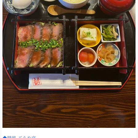
◆膳処 ごうや亭