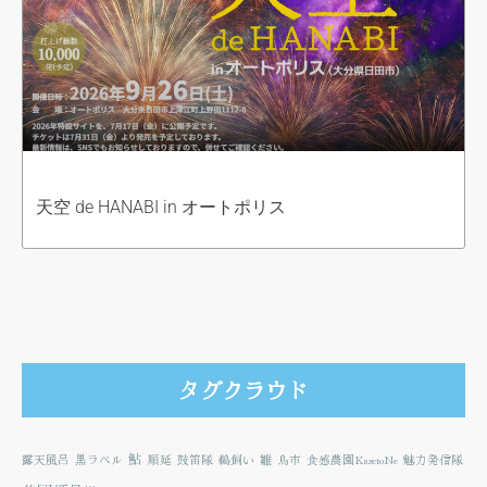
天空 de HANABI in オートポリス
タグクラウド
鮎
露天風呂
黒ラベル
順延
鼓笛隊
鵜飼い
雛
鳥市
食感農園KazetoNe
魅力発信隊