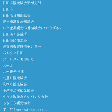
日田市観光協会天瀬支部
日田市
日田温泉旅館組合
天ヶ瀬温泉旅館組合
ひた産業観光推進協議会(ひたりずむ)
日田商工会議所
日田地区商工会
咸宜園教育研究センター
パトリア日田
ツーリズムおおいた
大分県
九州観光機構
九重町観光協会
玖珠町観光協会
中津耶馬渓観光協会
うきは観光みらいづくり公社
あさくら観光協会
オーワ！
(日田・九重・玖珠アウトドア)