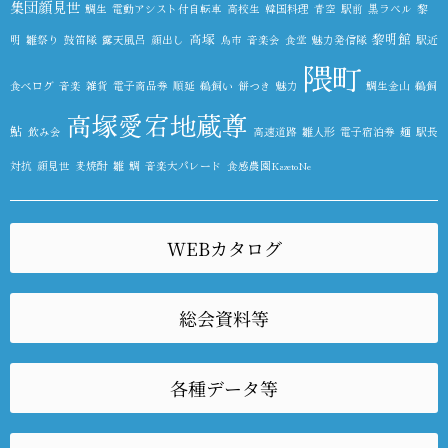
集団顔見世
鯛生
電動アシスト付自転車
高校生
韓国料理
青空
駅前
黒ラベル
黎
高塚
黎明館
明
雛祭り
鼓笛隊
露天風呂
顔出し
鳥市
音楽会
食堂
魅力発信隊
駅近
隈町
食べログ
音楽
雑貨
電子商品券
順延
鵜飼い
餅つき
魅力
鯛生金山
鵜飼
高塚愛宕地蔵尊
鮎
飲み会
高速道路
雛人形
電子宿泊券
麺
駅長
対抗
顔見世
麦焼酎
雛
鯛
音楽大パレード
食感農園KazetoNe
WEBカタログ
総会資料等
各種データ等