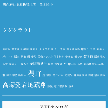
国内旅行業取扱管理者 黒木陽介
タグクラウド
高校生
露天風呂
鵜飼
顔見世
食べログ
顔出し
青空
電子商品券
雛祭り
音楽
音楽大
黎明館
パレード
駅近
駅前
鯛
黎明
電動アシスト付自転車
音楽会
餅つき
駅長対抗
集団顔見世
鮎
食堂
鯛生金山
飲み会
魅力
鼓笛隊
雛人形
鳥市
食感農園KazetoNe
隈町
雛
韓国料理
鵜飼い
麺
雑貨
黒ラベル
麦焼酎
魅力発信隊
高速道路
高塚
高塚愛宕地蔵尊
順延
電子宿泊券
鯛生
WEBカタログ