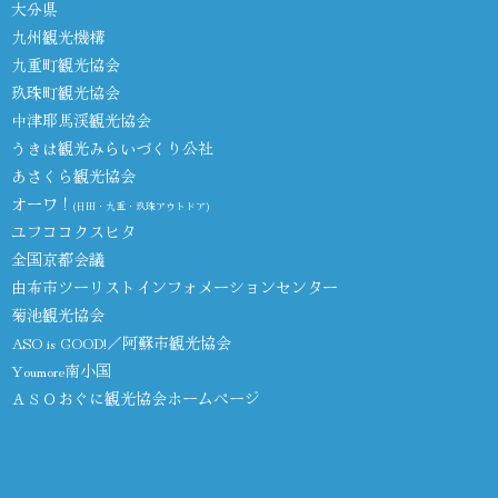
大分県
九州観光機構
九重町観光協会
玖珠町観光協会
中津耶馬渓観光協会
うきは観光みらいづくり公社
あさくら観光協会
オーワ！
(日田・九重・玖珠アウトドア)
ユフココクスヒタ
全国京都会議
由布市ツーリストインフォメーションセンター
菊池観光協会
ASO is GOOD!／阿蘇市観光協会
Youmore南小国
ＡＳＯおぐに観光協会ホームページ