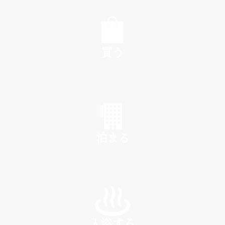
EAT
買う
SHOP
泊まる
INN
入浴する