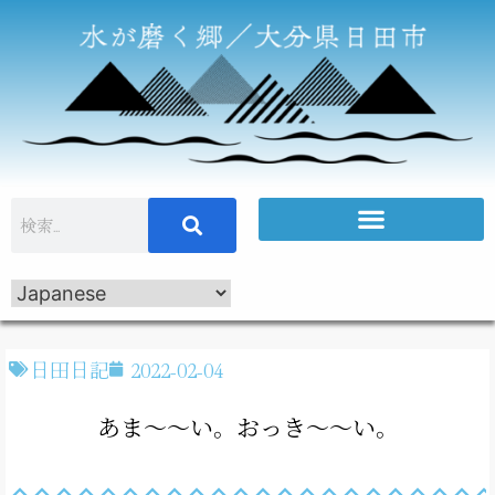
日田日記
2022-02-04
あま～～い。おっき～～い。