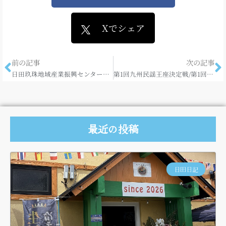
Xでシェア
前の記事
次の記事
日田玖珠地域産業振興センターで進撃の巨人コラボ商品をゲット！
第1回九州民謡王座決定戦/第1回コツコツ節全国大会
最近の投稿
日田日記