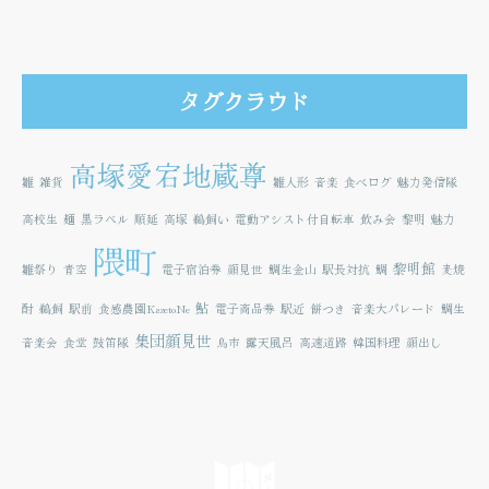
タグクラウド
高塚愛宕地蔵尊
雛
雑貨
雛人形
音楽
食べログ
魅力発信隊
高校生
麺
黒ラベル
順延
高塚
鵜飼い
電動アシスト付自転車
飲み会
黎明
魅力
隈町
黎明館
雛祭り
青空
電子宿泊券
顔見世
鯛生金山
駅長対抗
鯛
麦焼
鮎
酎
鵜飼
駅前
食感農園KazetoNe
電子商品券
駅近
餅つき
音楽大パレード
鯛生
集団顔見世
音楽会
食堂
鼓笛隊
鳥市
露天風呂
高速道路
韓国料理
顔出し