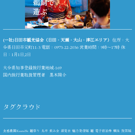
(一社)日田市観光協会（日田・天瀬・大山・津江エリア）
住所：大
分県日田市元町11-3 電話：
0973-22-2036
営業時間：9時～17時 休
日：1月1日,2日
大分県知事登録旅行業地域-169
国内旅行業取扱管理者 黒木陽介
タグクラウド
食感農園KazetoNe
雛祭り
鳥市
飲み会
顔見世
魅力発信隊
雛
電子宿泊券
鯛生
鼓笛隊