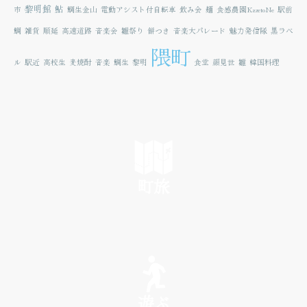
黎明館
鮎
市
鯛生金山
電動アシスト付自転車
飲み会
麺
食感農園KazetoNe
駅前
鯛
雑貨
順延
高速道路
音楽会
雛祭り
餅つき
音楽大パレード
魅力発信隊
黒ラベ
隈町
ル
駅近
高校生
麦焼酎
音楽
鯛生
黎明
食堂
顔見世
雛
韓国料理
町旅
SEE
遊ぶ