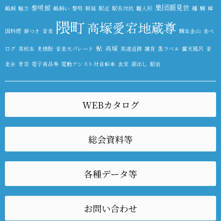
集団顔見世
黎明館
鵜飼
魅力
鵜飼い
黎明
順延
駅近
駅長対抗
雛人形
麺
鯛
韓
隈町
高塚愛宕地蔵尊
国料理
餅つき
音楽
鯛生金山
食べ
鮎
高塚
ログ
高校生
麦焼酎
音楽大パレード
高速道路
雑貨
黒ラベル
露天風呂
音
楽会
青空
電子商品券
電動アシスト付自転車
食堂
顔出し
駅前
WEBカタログ
総会資料等
各種データ等
お問い合わせ