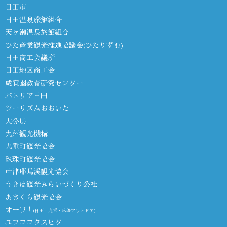
日田市
日田温泉旅館組合
天ヶ瀬温泉旅館組合
ひた産業観光推進協議会(ひたりずむ)
日田商工会議所
日田地区商工会
咸宜園教育研究センター
パトリア日田
ツーリズムおおいた
大分県
九州観光機構
九重町観光協会
玖珠町観光協会
中津耶馬渓観光協会
うきは観光みらいづくり公社
あさくら観光協会
オーワ！
(日田・九重・玖珠アウトドア)
ユフココクスヒタ