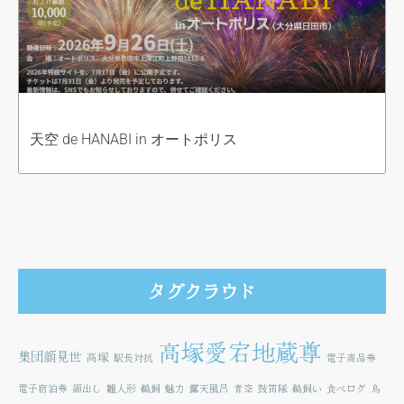
天空 de HANABI in オートポリス
タグクラウド
高塚愛宕地蔵尊
集団顔見世
高塚
駅長対抗
電子商品券
電子宿泊券
顔出し
雛人形
鵜飼
魅力
露天風呂
青空
鼓笛隊
鵜飼い
食べログ
鳥