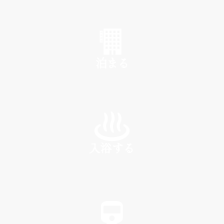
SHOP
泊まる
INN
入浴する
SPA