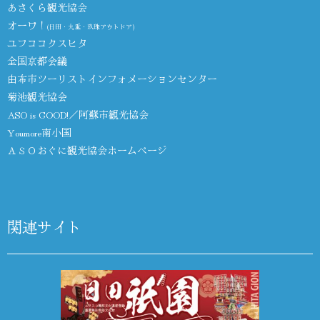
あさくら観光協会
オーワ！
(日田・九重・玖珠アウトドア)
ユフココクスヒタ
全国京都会議
由布市ツーリストインフォメーションセンター
菊池観光協会
ASO is GOOD!／阿蘇市観光協会
Youmore南小国
ＡＳＯおぐに観光協会ホームページ
関連サイト