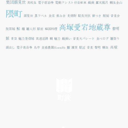
集団顔見世
高校生
電子宿泊券
電動アシスト付自転車
鵜飼
露天風呂
鯛生金山
隈町
顔見世
黒ラベル
食堂
飲み会
麦焼酎
駅長対抗
餅つき
順延
音楽会
高塚愛宕地蔵尊
鮎
黎明
鼓笛隊
麺
雛人形
駅前
韓国料理
館
青空
魅力発信隊
高速道路
鯛
魅力
鵜飼い
音楽大パレード
食べログ
雛祭り
高塚
顔出し
電子商品券
鳥市
食感農園KazetoNe
雛
雑貨
駅近
音楽
黎明
鯛生
町旅
SEE