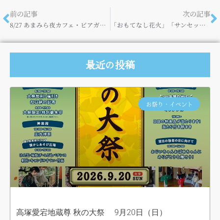
前の記事
次の記事
8/27 あまみら夜カフェ・ビアガーデン開催！
「おもてなし花火」「サンセット屋形船Cafe＆Bar」開催（8月27日）
最近の投稿
お祭り・イベント
高塚愛宕地蔵尊 秋の大祭 9月20日（日）