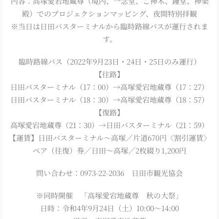
内容：高塚愛宕地蔵尊（境内、一念堂、ご神木、鍾堂、神楽
殿）でのプロジェクションマッピング、夜間特別拝観
※当日は日田バスターミナルから臨時路線バスが運行されま
す。
臨時路線バス（2022年9月23日・24日・25日のみ運行）
【往路】
日田バスターミナル（17：00）→高塚愛宕地蔵尊（17：27）
日田バスターミナル（18：30）→高塚愛宕地蔵尊（18：57）
【復路】
高塚愛宕地蔵尊（21：30）→日田バスターミナル（21：59）
【運賃】日田バスターミナル～高塚／片道670円〈割引運賃〉
ペア（往復）券／日田～高塚／2枚綴り1,200円
問い合わせ：0973-22-2036 日田市観光協会
※同時開催 「高塚愛宕地蔵尊 秋の大祭」
日時：令和4年9月24日（土）10:00～14:00