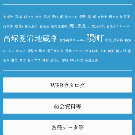
高塚
黎明館
麦焼酎
餅つき
食堂
駅近
駅前
雛
黒ラベル
鯛
高校生
鯛生金山
電子
集団顔見世
鮎
商品券
麺
露天風呂
音楽会
魅力発信隊
駅長対抗
音楽大パレード
隈町
高塚愛宕地蔵尊
食感農園KazetoNe
順延
鼓笛隊
鵜飼
い
鳥市
飲み会
顔見世
鯛生
電子宿泊券
電動アシスト付自転車
音楽
鵜飼
雛人形
雛
祭り
魅力
青空
食べログ
雑貨
顔出し
黎明
韓国料理
高速道路
WEBカタログ
総会資料等
各種データ等