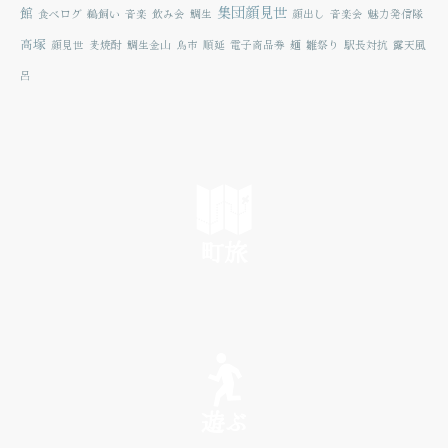
集団顔見世
館
食べログ
鵜飼い
音楽
飲み会
鯛生
顔出し
音楽会
魅力発信隊
高塚
顔見世
麦焼酎
鯛生金山
鳥市
順延
電子商品券
麺
雛祭り
駅長対抗
露天風
呂
町旅
SEE
遊ぶ