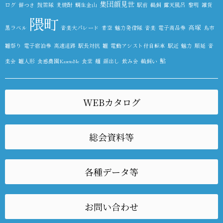
集団顔見世
ログ
餅つき
鼓笛隊
麦焼酎
鯛生金山
駅前
鵜飼
露天風呂
黎明
雑貨
隈町
高塚
黒ラベル
音楽大パレード
青空
魅力発信隊
音楽
電子商品券
鳥市
雛祭り
電子宿泊券
高速道路
駅長対抗
雛
電動アシスト付自転車
駅近
魅力
順延
音
鮎
楽会
雛人形
食感農園KazetoNe
食堂
麺
顔出し
飲み会
鵜飼い
WEBカタログ
総会資料等
各種データ等
お問い合わせ