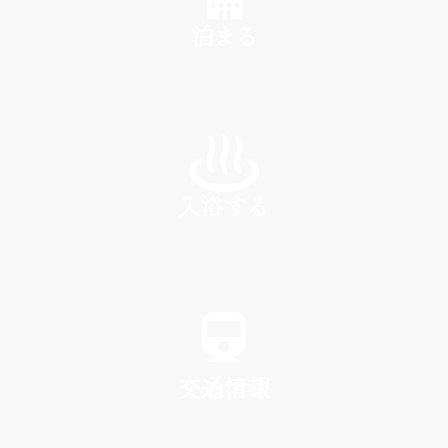
泊まる
INN
入浴する
SPA
交通情報