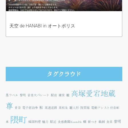
天空 de HANABI in オートポリス
タグクラウド
高塚愛宕地蔵
黒ラベル
黎明
音楽大パレード
駅前
雑貨
雛
尊
鮎
青空
電子宿泊券
高速道路
高校生
雛人形
鼓笛隊
電動アシスト付自転
隈町
黎明
車
韓国料理
魅力
駅近
食感農園KazetoNe
鯛
餅つき
鵜飼
食堂