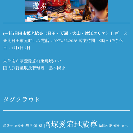
(一社)日田市観光協会（日田・天瀬・大山・津江エリア）
住所：大
分県日田市元町11-3 電話：
0973-22-2036
営業時間：9時～17時 休
日：1月1日,2日
大分県知事登録旅行業地域-169
国内旅行業取扱管理者 黒木陽介
タグクラウド
高塚愛宕地蔵尊
黎明館
顔見世
高校生
鯛
韓国料理
鯛生
食べ