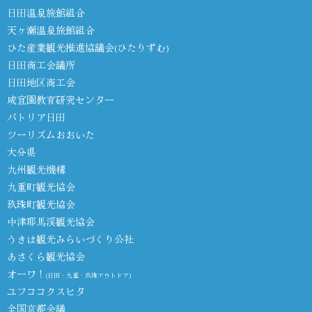
日田温泉旅館組合
天ヶ瀬温泉旅館組合
ひた産業観光推進協議会(ひたりずむ)
日田商工会議所
日田地区商工会
咸宜園教育研究センター
パトリア日田
ツーリズムおおいた
大分県
九州観光機構
九重町観光協会
玖珠町観光協会
中津耶馬渓観光協会
うきは観光みらいづくり公社
あさくら観光協会
オーワ！
(日田・九重・玖珠アウトドア)
ユフココクスヒタ
全国京都会議