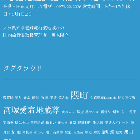
分県日田市元町11-3 電話：
0973-22-2036
営業時間：9時～17時 休
日：1月1日,2日
大分県知事登録旅行業地域-169
国内旅行業取扱管理者 黒木陽介
タグクラウド
隈町
高塚
鼓笛隊
黎明
食堂
鵜飼
音楽
飲み会
食感農園KazetoNe
魅力発信隊
高塚愛宕地蔵尊
食べログ
駅近
黒ラベル
雛祭り
鯛生
鳥市
電子
宿泊券
鯛生金山
高速道路
鵜飼い
餅つき
青空
韓国料理
雛人形
音楽大パレード
顔
集団
鮎
黎明館
見世
雛
高校生
顔出し
電子商品券
駅前
音楽会
順延
雑貨
魅力