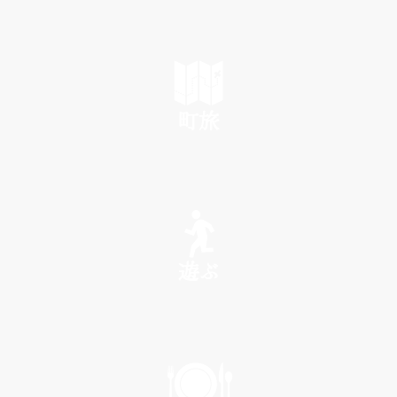
町旅
SEE
遊ぶ
PLAY