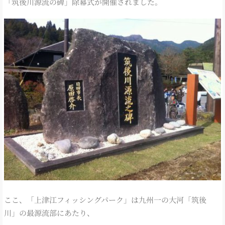
「筑後川源流の碑」除幕式が開催されました。
ここ、「上津江フィッシングパーク」は九州一の大河「筑後
川」の最源流部にあたり、