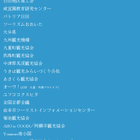
日田地区商工会
咸宜園教育研究センター
パトリア日田
ツーリズムおおいた
大分県
九州観光機構
九重町観光協会
玖珠町観光協会
中津耶馬渓観光協会
うきは観光みらいづくり公社
あさくら観光協会
オーワ！
(日田・九重・玖珠アウトドア)
ユフココクスヒタ
全国京都会議
由布市ツーリストインフォメーションセンター
菊池観光協会
ASO is GOOD!／阿蘇市観光協会
Youmore南小国