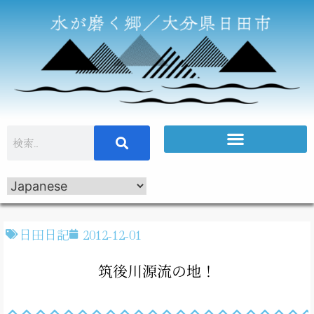
日田日記
2012-12-01
筑後川源流の地！