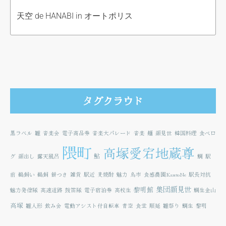
天空 de HANABI in オートポリス
タグクラウド
黒ラベル
雛
音楽会
電子商品券
音楽大パレード
音楽
麺
顔見世
韓国料理
食べロ
隈町
高塚愛宕地蔵尊
鮎
グ
顔出し
露天風呂
鯛
駅
前
鵜飼い
鵜飼
餅つき
雑貨
駅近
麦焼酎
魅力
鳥市
食感農園KazetoNe
駅長対抗
集団顔見世
黎明館
魅力発信隊
高速道路
鼓笛隊
電子宿泊券
高校生
鯛生金山
高塚
雛人形
飲み会
電動アシスト付自転車
青空
食堂
順延
雛祭り
鯛生
黎明