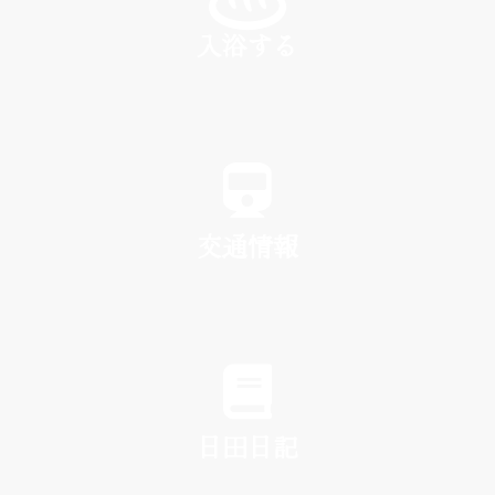
入浴する
SPA
交通情報
TRAFFIC
日田日記