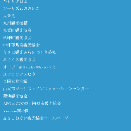
パトリア日田
ツーリズムおおいた
大分県
九州観光機構
九重町観光協会
玖珠町観光協会
中津耶馬渓観光協会
うきは観光みらいづくり公社
あさくら観光協会
オーワ！
(日田・九重・玖珠アウトドア)
ユフココクスヒタ
全国京都会議
由布市ツーリストインフォメーションセンター
菊池観光協会
ASO is GOOD!／阿蘇市観光協会
Youmore南小国
ＡＳＯおぐに観光協会ホームページ