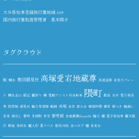
大分県知事登録旅行業地域-169
国内旅行業取扱管理者 黒木陽介
タグクラウド
高塚愛宕地蔵尊
集団顔見世
鮎
鯛生
高速道路
音楽大パレー
隈町
ド
鯛生金山
駅近
雛祭り
鯛
電動アシスト付自転車
駅前
鳥市
電子商品
高塚
券
鼓笛隊
顔見世
魅力発信隊
鵜飼
食堂
飲み会
韓国料理
雑貨
餅つき
鵜飼い
黎明館
音楽
顔出し
黎明
麦焼酎
青空
食感農園KazetoNe
魅力
麺
電子宿泊券
露天風
呂
順延
高校生
雛人形
黒ラベル
駅長対抗
食べログ
雛
音楽会