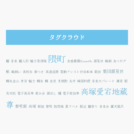
タグクラウド
隈町
雛
音楽
雛人形
魅力発信隊
食感農園KazetoNe
顔見世
鵜飼
食べログ
集団顔見世
鮎
鵜飼い
高校生
餅つき
高速道路
電動アシスト付自転車
駅前
鯛生金山
青空
魅力
鯛生
鯛
食堂
麦焼酎
鳥市
韓国料理
音楽大パレード
雑貨
駅
高塚愛宕地蔵
長対抗
電子商品券
飲み会
顔出し
麺
電子宿泊券
尊
黎明館
高塚
順延
黎明
鼓笛隊
黒ラベル
駅近
雛祭り
音楽会
露天風呂