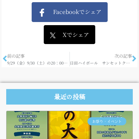
Facebookでシェア
Xでシェア
前の記事
次の記事
9/29（金）9/30（土）の20：00からは天ヶ瀬温泉街で花火を♪
日田ハイボール サンセットクルーズ
最近の投稿
お祭り・イベント