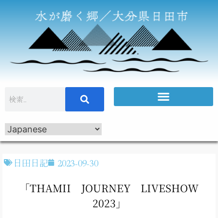
日田日記
2023-09-30
「THAMII JOURNEY LIVESHOW
2023」