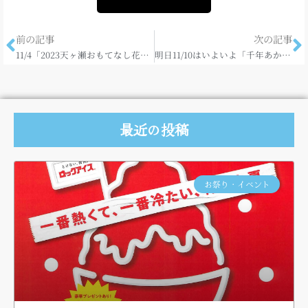
前の記事
次の記事
11/4「2023天ヶ瀬おもてなし花火」
明日11/10はいよいよ「千年あかり」♪
最近の投稿
お祭り・イベント