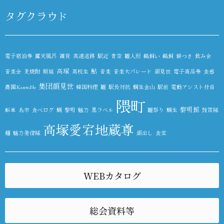
タグクラウド
電子宿泊券
露天風呂
雑貨
高速道路
駅近
青空
雛人形
鵜飼い
鵜飼
餅つき
飲み会
高塚
鮎
音楽会
麦焼酎
順延
高校生
音楽
音楽大パレード
顔見世
電子商品券
食感
集団顔見世
農園KazetoNe
韓国料理
雛
駅長対抗
鯛生金山
駅前
電動アシスト付自
隈町
黎明館
転車
鳥市
食べログ
鯛
黎明
魅力
黒ラベル
雛祭り
鯛生
鼓笛隊
高塚愛宕地蔵尊
麺
魅力発信隊
顔出し
食堂
WEBカタログ
総会資料等