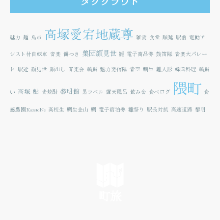
タグクラウド
高塚愛宕地蔵尊
魅力
麺
鳥市
雑貨
食堂
順延
駅前
電動ア
集団顔見世
シスト付自転車
音楽
餅つき
雛
電子商品券
鼓笛隊
音楽大パレー
ド
駅近
顔見世
顔出し
音楽会
鵜飼
魅力発信隊
青空
鯛生
雛人形
韓国料理
鵜飼
隈町
高塚
鮎
黎明館
い
麦焼酎
黒ラベル
露天風呂
飲み会
食べログ
食
感農園KazetoNe
高校生
鯛生金山
鯛
電子宿泊券
雛祭り
駅長対抗
高速道路
黎明
町旅