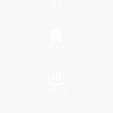
買う
SHOP
泊まる
INN
入浴する
SPA