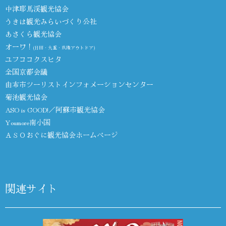
中津耶馬渓観光協会
うきは観光みらいづくり公社
あさくら観光協会
オーワ！
(日田・九重・玖珠アウトドア)
ユフココクスヒタ
全国京都会議
由布市ツーリストインフォメーションセンター
菊池観光協会
ASO is GOOD!／阿蘇市観光協会
Youmore南小国
ＡＳＯおぐに観光協会ホームページ
関連サイト