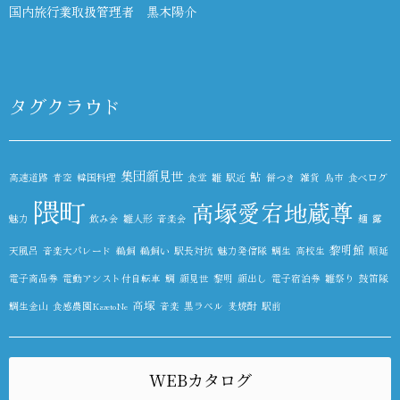
国内旅行業取扱管理者 黒木陽介
タグクラウド
集団顔見世
鮎
高速道路
青空
韓国料理
食堂
雛
駅近
餅つき
雑貨
鳥市
食べログ
隈町
高塚愛宕地蔵尊
魅力
飲み会
雛人形
音楽会
麺
露
黎明館
天風呂
音楽大パレード
鵜飼
鵜飼い
駅長対抗
魅力発信隊
鯛生
高校生
順延
電子商品券
電動アシスト付自転車
鯛
顔見世
黎明
顔出し
電子宿泊券
雛祭り
鼓笛隊
高塚
鯛生金山
食感農園KazetoNe
音楽
黒ラベル
麦焼酎
駅前
WEBカタログ