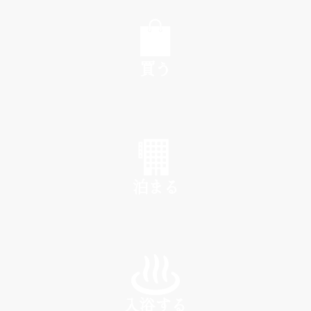
EAT
買う
SHOP
泊まる
INN
入浴する