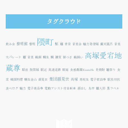
タグクラウド
隈町
黎明館
鮎
飲み会
黎明
麺
青空
音楽会
魅力発信隊
露天風呂
音楽
高塚愛宕地
大パレード
雛
音楽
鵜飼
鯛生
鯛
雑貨
餅つき
鵜飼い
蔵尊
駅前
鼓笛隊
駅近
高速道路
順延
食感農園KazetoNe
麦焼酎
雛祭り
食
集団顔見世
高塚
堂
韓国料理
鯛生金山
顔見世
高校生
電子宿泊券
駅長対抗
食べログ
魅力
電子商品券
電動アシスト付自転車
顔出し
鳥市
雛人形
黒ラベル