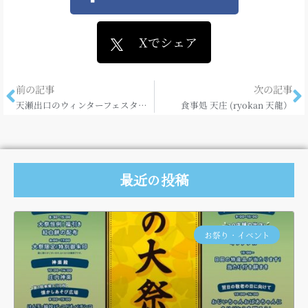
Xでシェア
前の記事
次の記事
天瀬出口のウィンターフェスタ始まりました！
食事処 天庄 (ryokan 天龍）
最近の投稿
お祭り・イベント