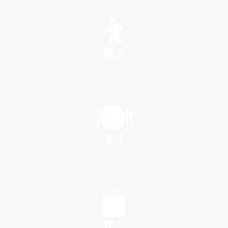
SEE
遊ぶ
PLAY
食す
EAT
買う