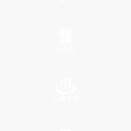
SHOP
泊まる
INN
入浴する
SPA