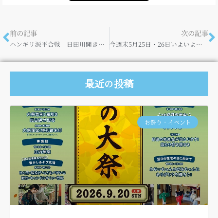
前の記事
次の記事
ハンギリ源平合戦 日田川開き観光祭で！5/25・26
今週末5月25日・26日いよいよ「日田川開き観光祭」
最近の投稿
お祭り・イベント