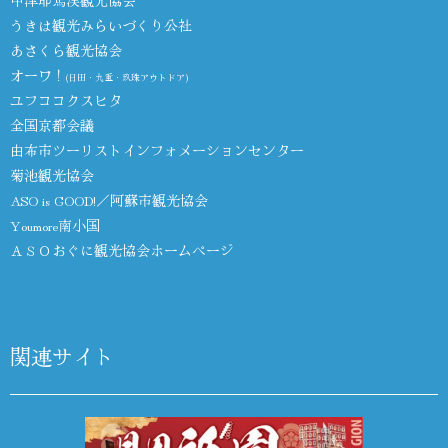
うきは観光みらいづくり公社
あさくら観光協会
オーワ！
(日田・九重・玖珠アウトドア)
ユフココクスヒタ
全国京都会議
由布市ツーリストインフォメーションセンター
菊池観光協会
ASO is GOOD!／阿蘇市観光協会
Youmore南小国
ＡＳＯおぐに観光協会ホームページ
関連サイト