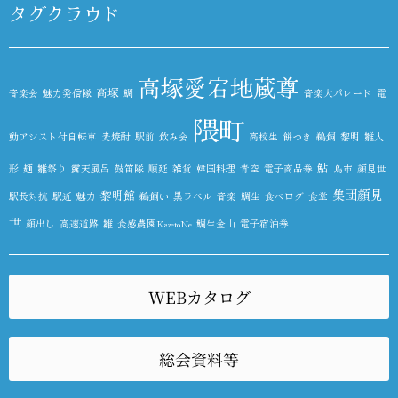
タグクラウド
高塚愛宕地蔵尊
高塚
音楽会
魅力発信隊
鯛
音楽大パレード
電
隈町
動アシスト付自転車
麦焼酎
駅前
飲み会
高校生
餅つき
鵜飼
黎明
雛人
鮎
形
麺
雛祭り
露天風呂
鼓笛隊
順延
雑貨
韓国料理
青空
電子商品券
鳥市
顔見世
集団顔見
黎明館
駅長対抗
駅近
魅力
鵜飼い
黒ラベル
音楽
鯛生
食べログ
食堂
世
顔出し
高速道路
雛
食感農園KazetoNe
鯛生金山
電子宿泊券
WEBカタログ
総会資料等