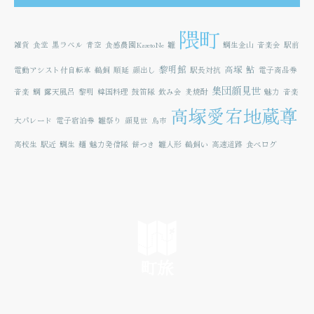
隈町
雑貨
食堂
黒ラベル
青空
食感農園KazetoNe
雛
鯛生金山
音楽会
駅前
黎明館
高塚
鮎
電動アシスト付自転車
鵜飼
順延
顔出し
駅長対抗
電子商品券
集団顔見世
音楽
鯛
露天風呂
黎明
韓国料理
鼓笛隊
飲み会
麦焼酎
魅力
音楽
高塚愛宕地蔵尊
大パレード
電子宿泊券
雛祭り
顔見世
鳥市
高校生
駅近
鯛生
麺
魅力発信隊
餅つき
雛人形
鵜飼い
高速道路
食べログ
町旅