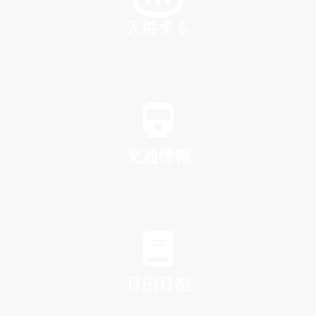
入浴する
SPA
交通情報
TRAFFIC
日田日記