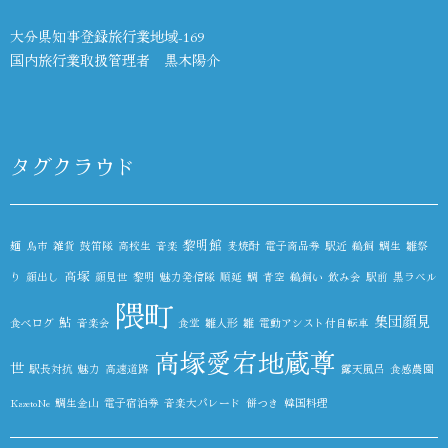
大分県知事登録旅行業地域-169
国内旅行業取扱管理者 黒木陽介
タグクラウド
黎明館
麺
鳥市
雑貨
鼓笛隊
高校生
音楽
麦焼酎
電子商品券
駅近
鵜飼
鯛生
雛祭
高塚
り
顔出し
顔見世
黎明
魅力発信隊
順延
鯛
青空
鵜飼い
飲み会
駅前
黒ラベル
隈町
集団顔見
鮎
食べログ
音楽会
食堂
雛人形
雛
電動アシスト付自転車
高塚愛宕地蔵尊
世
駅長対抗
魅力
高速道路
露天風呂
食感農園
KazetoNe
鯛生金山
電子宿泊券
音楽大パレード
餅つき
韓国料理