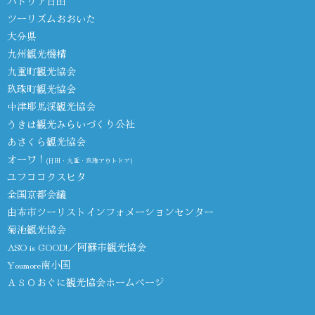
パトリア日田
ツーリズムおおいた
大分県
九州観光機構
九重町観光協会
玖珠町観光協会
中津耶馬渓観光協会
うきは観光みらいづくり公社
あさくら観光協会
オーワ！
(日田・九重・玖珠アウトドア)
ユフココクスヒタ
全国京都会議
由布市ツーリストインフォメーションセンター
菊池観光協会
ASO is GOOD!／阿蘇市観光協会
Youmore南小国
ＡＳＯおぐに観光協会ホームページ