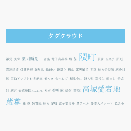
タグクラウド
隈町
集団顔見世
鮎
雑貨
食堂
音楽
電子商品券
鯛
駅前
音楽会
順延
高速道路
韓国料理
顔見世
鵜飼い
雛祭り
鯛生
露天風呂
青空
魅力発信隊
駅長対
抗
電動アシスト付自転車
餅つき
食べログ
鯛生金山
雛人形
高校生
顔出し
麦焼
高塚愛宕地
黎明館
高塚
酎
駅近
食感農園KazetoNe
鳥市
鵜飼
蔵尊
雛
麺
鼓笛隊
魅力
黎明
電子宿泊券
黒ラベル
音楽大パレード
飲み会