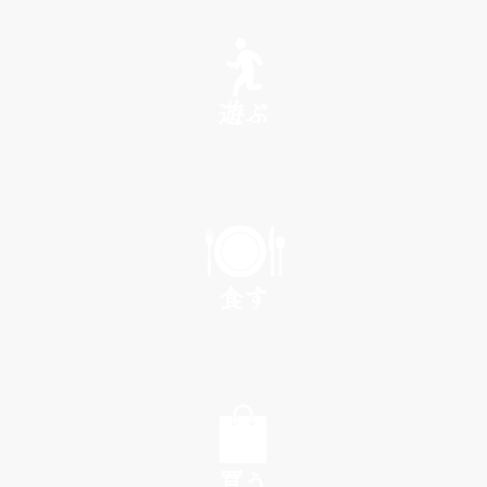
SEE
遊ぶ
PLAY
食す
EAT
買う