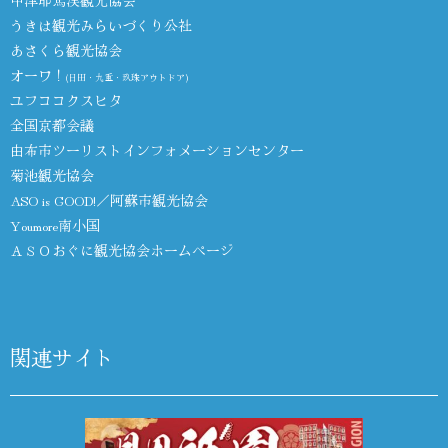
中津耶馬渓観光協会
うきは観光みらいづくり公社
あさくら観光協会
オーワ！
(日田・九重・玖珠アウトドア)
ユフココクスヒタ
全国京都会議
由布市ツーリストインフォメーションセンター
菊池観光協会
ASO is GOOD!／阿蘇市観光協会
Youmore南小国
ＡＳＯおぐに観光協会ホームページ
関連サイト