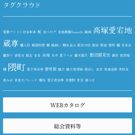
タグクラウド
高塚愛宕地
鮎
電動アシスト付自転車
食べログ
食感農園KazetoNe
鵜飼
蔵尊
雛人形
韓国料理
鯛
鵜飼い
鯛生金山
駅長対抗
駅前
順延
黎明
雛
音楽会
集団顔見世
高塚
雛祭り
顔見世
駅近
音楽
鳥市
黒ラベル
露天風呂
雑貨
鼓笛隊
隈町
黎明館
麺
電子商品券
魅力
魅力発信隊
顔出し
食堂
高速道路
高校生
飲み会
音楽大パレード
鯛生
電子宿泊券
麦焼酎
青空
餅つき
WEBカタログ
総会資料等