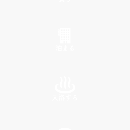
SHOP
泊まる
INN
入浴する
SPA