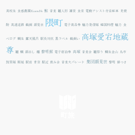
鮎
高校生
食感農園KazetoNe
音楽
雛人形
雑貨
食堂
電動アシスト付自転車
麦焼
隈町
酎
高速道路
鵜飼
顔見世
電子商品券
魅力発信隊
韓国料理
魅力
食
高塚愛宕地蔵
べログ
鯛生
露天風呂
駅長対抗
黒ラベル
鵜飼い
尊
黎明館
高塚
雛
鯛
顔出し
麺
電子宿泊券
音楽会
雛祭り
鯛生金山
鳥市
集団顔見世
鼓笛隊
順延
駅前
青空
駅近
飲み会
音楽大パレード
黎明
餅つき
町旅