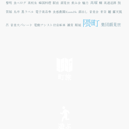
高塚
黎明
食べログ
高校生
韓国料理
駅前
顔見世
飲み会
魅力
鯛
高速道路
鼓
笛隊
鳥市
黒ラベル
電子商品券
食感農園KazetoNe
顔出し
音楽会
青空
雛
露天風
隈町
集団顔見世
呂
音楽大パレード
電動アシスト付自転車
雑貨
順延
町旅
SEE
遊ぶ