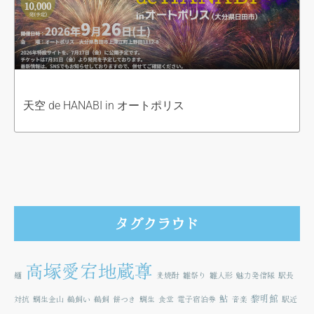
天空 de HANABI in オートポリス
タグクラウド
高塚愛宕地蔵尊
麺
麦焼酎
雛祭り
雛人形
魅力発信隊
駅長
鮎
黎明館
対抗
鯛生金山
鵜飼い
鵜飼
餅つき
鯛生
食堂
電子宿泊券
音楽
駅近