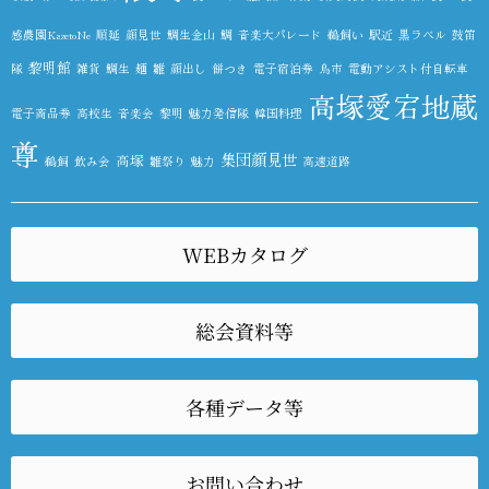
感農園KazetoNe
順延
顔見世
鯛生金山
鯛
音楽大パレード
鵜飼い
駅近
黒ラベル
鼓笛
黎明館
隊
雑貨
鯛生
麺
雛
顔出し
餅つき
電子宿泊券
鳥市
電動アシスト付自転車
高塚愛宕地蔵
電子商品券
高校生
音楽会
黎明
魅力発信隊
韓国料理
尊
集団顔見世
高塚
鵜飼
飲み会
雛祭り
魅力
高速道路
WEBカタログ
総会資料等
各種データ等
お問い合わせ