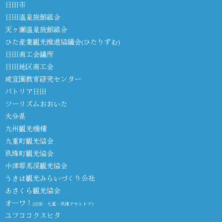
日田市
日田温泉旅館組合
天ヶ瀬温泉旅館組合
ひた産業観光推進協議会(ひたりずむ)
日田商工会議所
日田地区商工会
咸宜園教育研究センター
パトリア日田
ツーリズムおおいた
大分県
九州観光機構
九重町観光協会
玖珠町観光協会
中津耶馬渓観光協会
うきは観光みらいづくり公社
あさくら観光協会
オーワ！
(日田・九重・玖珠アウトドア)
ユフココクスヒタ