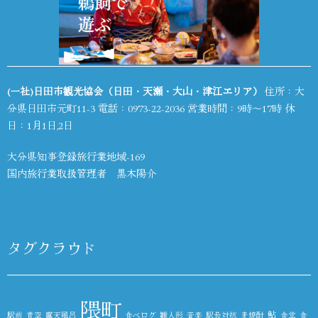
(一社)日田市観光協会（日田・天瀬・大山・津江エリア）
住所：大
分県日田市元町11-3 電話：
0973-22-2036
営業時間：9時～17時 休
日：1月1日,2日
大分県知事登録旅行業地域-169
国内旅行業取扱管理者 黒木陽介
タグクラウド
隈町
鮎
駅前
青空
露天風呂
食べログ
雛人形
音楽
駅長対抗
麦焼酎
食堂
食