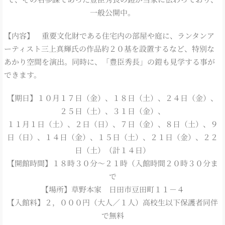
一般公開中。
【内容】 重要文化財である住宅内の部屋や庭に、ランタンア
ーティスト三上真輝氏の作品約２０基を設置するなど、特別な
あかり空間を演出。同時に、「豊臣秀長」の鎧も見学する事が
できます。
【期日】１０月１７日（金）、１８日（土）、２４日（金）、
２５日（土）、３１日（金）、
１１月１日（土）、２日（日）、７日（金）、８日（土）、９
日（日）、１４日（金）、１５日（土）、２１日（金）、２２
日（土）（計１４日）
【開館時間】１８時３０分～２１時（入館時間２０時３０分ま
で
【場所】草野本家 日田市豆田町１１－４
【入館料】２，０００円（大人／１人）高校生以下保護者同伴
で無料