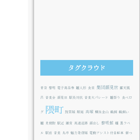
タグクラウド
集団顔見世
青空
黎明
電子商品券
雛人形
食堂
露天風
呂
音楽会
顔見世
駅長対抗
音楽大パレード
雛祭り
食べロ
隈町
高塚
グ
鼓笛隊
順延
鯛生金山
鵜飼
鵜飼い
黎明館
雛
麦焼酎
駅近
雑貨
高速道路
顔出し
麺
黒ラベ
ル
駅前
音楽
鳥市
魅力発信隊
電動アシスト付自転車
餅つ