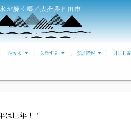
泊まる
入浴する
交通情報
日田日
年は巳年！！