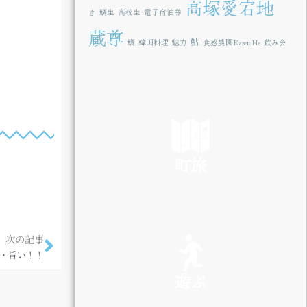
高塚愛宕地
き
鯛生
高校生
電子宿泊券
蔵尊
鮎
鯛
韓国料理
魅力
食感農園KazetoNe
飲み会
町旅
SEE
次の記事
・旨い！！
遊ぶ