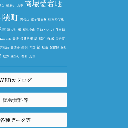
高塚愛宕地
鯛生
鵜飼い
鳥市
隈町
グ
高校生
電子宿泊券
魅力発信隊
見世
雛人形
麺
鯛生金山
電動アシスト付自転
高塚
zetoNe
音楽
韓国料理
鯛
駅近
電子商
鮎
天風呂
音楽会
鵜飼
青空
駅前
鼓笛隊
顔見
館
魅力
顔出し
黎明
食堂
WEBカタログ
総会資料等
各種データ等