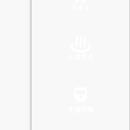
泊まる
INN
入浴する
SPA
交通情報