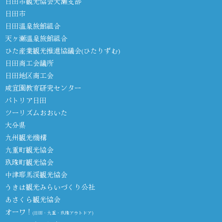
日田市観光協会天瀬支部
日田市
日田温泉旅館組合
天ヶ瀬温泉旅館組合
ひた産業観光推進協議会(ひたりずむ)
日田商工会議所
日田地区商工会
咸宜園教育研究センター
パトリア日田
ツーリズムおおいた
大分県
九州観光機構
九重町観光協会
玖珠町観光協会
中津耶馬渓観光協会
うきは観光みらいづくり公社
あさくら観光協会
オーワ！
(日田・九重・玖珠アウトドア)