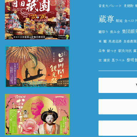
音楽大パレード
麦焼酎
蔵尊
順延
食べロ
集団顔
雛祭り
飲み会
車
雛
高速道路
食感農園Ka
品券
餅つき
駅長対抗
露
黎明
世
雑貨
黒ラベル