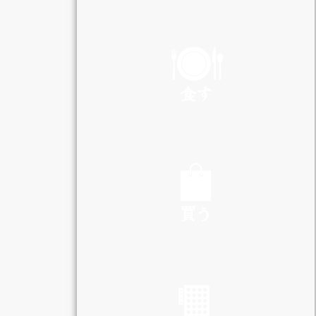
PLAY
食す
EAT
買う
SHOP