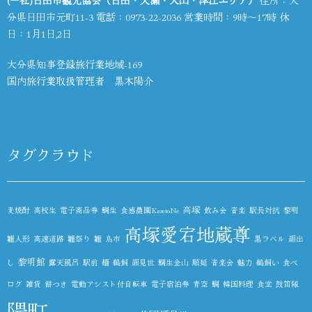
(一社)日田市観光協会（日田・天瀬・大山・津江エリア）
住所：大
分県日田市元町11-3 電話：
0973-22-2036
営業時間：9時～17時 休
日：1月1日,2日
大分県知事登録旅行業地域-169
国内旅行業取扱管理者 黒木陽介
タグクラウド
高塚
麦焼酎
高校生
電子商品券
鯛生
食感農園KazetoNe
飲み会
音楽
駅長対抗
黎明
高塚愛宕地蔵尊
雛人形
高速道路
雛祭り
雛
鳥市
黒ラベル
顔出
黎明館
し
露天風呂
駅前
麺
鵜飼
顔見世
鯛生金山
順延
音楽会
魅力
鵜飼い
食べ
ログ
雑貨
餅つき
電動アシスト付自転車
電子宿泊券
青空
鯛
韓国料理
食堂
鼓笛隊
隈町