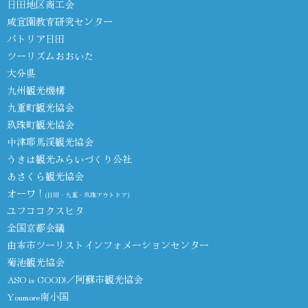
日田地区商工会
咸宜園教育研究センター
パトリア日田
ツーリズムおおいた
大分県
九州観光機構
九重町観光協会
玖珠町観光協会
中津耶馬渓観光協会
うきは観光みらいづくり公社
あさくら観光協会
オーワ！
(日田・九重・玖珠アウトドア)
ユフココクスヒタ
全国京都会議
由布市ツーリストインフォメーションセンター
菊池観光協会
ASO is GOOD!／阿蘇市観光協会
Youmore南小国