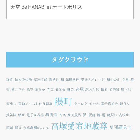
天空 de HANABI in オートポリス
タグクラウド
雑貨
魅力発信隊
高速道路
顔見世
鯛
韓国料理
音楽大パレード
鯛生金山
食堂
黎
高塚
明
黒ラベル
鳥市
飲み会
青空
音楽会
魅力
駅長対抗
鵜飼
麦焼酎
雛人形
隈町
顔出し
電動アシスト付自転車
食べログ
餅つき
電子宿泊券
雛祭り
黎明館
鮎
鼓笛隊
鯛生
電子商品券
音楽
露天風呂
駅前
雛
麺
鵜飼い
高校生
高塚愛宕地蔵尊
集団顔見世
順延
駅近
食感農園KazetoNe