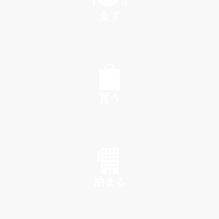
食す
EAT
買う
SHOP
泊まる