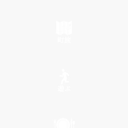
町旅
SEE
遊ぶ
PLAY