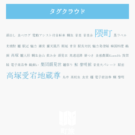
タグクラウド
隈町
顔出し
食べログ
電動アシスト付自転車
鯛生
音楽
音楽会
黒ラベル
麦焼酎
雛
駅近
魅力
雑貨
露天風呂
順延
青空
駅長対抗
魅力発信隊
韓国料理
鵜
高塚
飼
雛人形
鯛生金山
飲み会
顔見世
高速道路
餅つき
食感農園KazetoNe
鼓笛
集団顔見世
鮎
黎明館
隊
電子商品券
鵜飼い
雛祭り
音楽大パレード
駅前
高塚愛宕地蔵尊
鳥市
高校生
食堂
麺
電子宿泊券
鯛
黎明
町旅