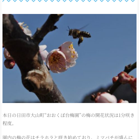
本日の日田市大山町“おおくぼ台梅園”の梅の開花状況は1分咲き
程度。
園内の梅の花はチラホラと咲き始めており、ミツバチが盛んに