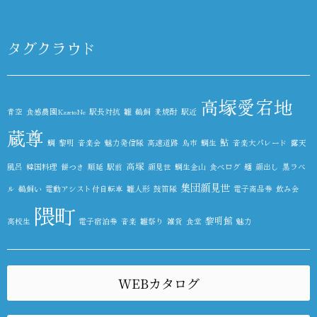
タグクラウド
高塚愛宕地
青空
食感農園KazetoNe
駅長対抗
雛
鵜飼
麦焼酎
駅近
蔵尊
鮎
鯛
黎明
音楽会
魅力発信隊
高速道路
鳥市
鯛生
音楽大パレード
露天
高塚
風呂
韓国料理
餅つき
順延
駅前
顔見世
鯛生金山
食べログ
麺
顔出し
黒ラベ
集団顔見世
ル
鵜飼い
電動アシスト付自転車
雛人形
鼓笛隊
電子商品券
飲み会
隈町
黎明館
高校生
電子宿泊券
音楽
雛祭り
雑貨
食堂
魅力
WEBカタログ