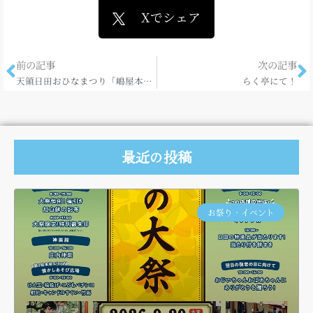
Xでシェア
前の記事
次の記事
天領日田おひなまつり「嶋屋本家」！
らく亭にて！
最近の投稿
お祭り・イベント