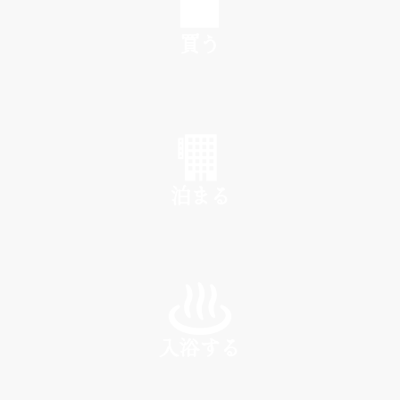
買う
SHOP
泊まる
INN
入浴する