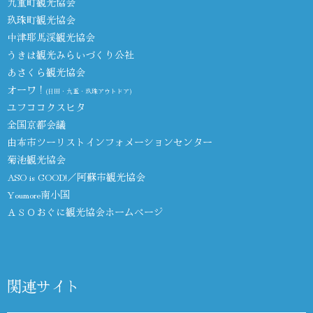
九重町観光協会
玖珠町観光協会
中津耶馬渓観光協会
うきは観光みらいづくり公社
あさくら観光協会
オーワ！
(日田・九重・玖珠アウトドア)
ユフココクスヒタ
全国京都会議
由布市ツーリストインフォメーションセンター
菊池観光協会
ASO is GOOD!／阿蘇市観光協会
Youmore南小国
ＡＳＯおぐに観光協会ホームページ
関連サイト