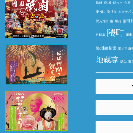
高塚
鵜飼
餅つき
食堂
理
魅力発信隊
音楽大パ
黎明
駅長対抗
雛
順延
隈町
自転車
顔出
集団顔見世
電子宿泊
地蔵尊
鯛生
露