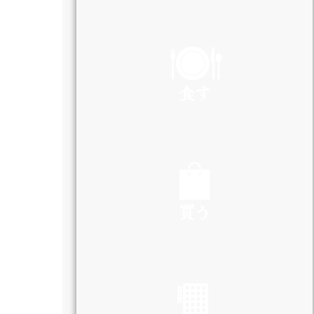
PLAY
食す
EAT
買う
SHOP