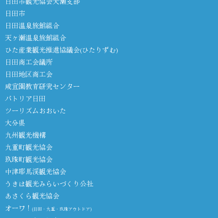
日田市観光協会天瀬支部
日田市
日田温泉旅館組合
天ヶ瀬温泉旅館組合
ひた産業観光推進協議会(ひたりずむ)
日田商工会議所
日田地区商工会
咸宜園教育研究センター
パトリア日田
ツーリズムおおいた
大分県
九州観光機構
九重町観光協会
玖珠町観光協会
中津耶馬渓観光協会
うきは観光みらいづくり公社
あさくら観光協会
オーワ！
(日田・九重・玖珠アウトドア)