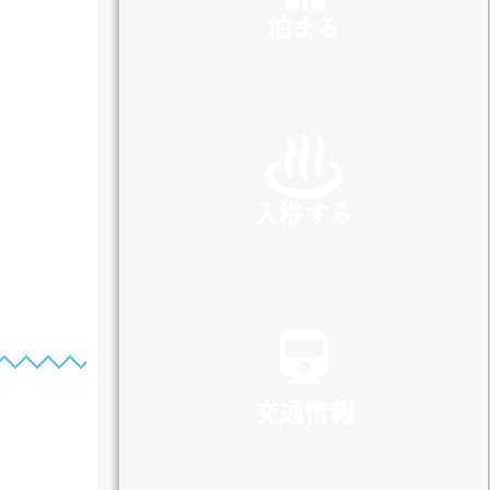
泊まる
INN
入浴する
SPA
交通情報