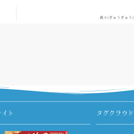
義々(ぎゅうぎゅう
サイト
タグクラウド