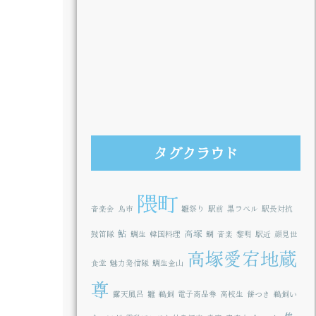
タグクラウド
隈町
音楽会
鳥市
雛祭り
駅前
黒ラベル
駅長対抗
鮎
高塚
鼓笛隊
鯛生
韓国料理
鯛
音楽
黎明
駅近
顔見世
高塚愛宕地蔵
食堂
魅力発信隊
鯛生金山
尊
露天風呂
雛
鵜飼
電子商品券
高校生
餅つき
鵜飼い