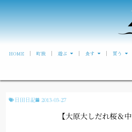
HOME
町旅
遊ぶ
食す
買う
日田日記
2013-03-27
【大原大しだれ桜＆中野