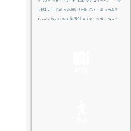
集
食べログ
電動アシスト付自転車
青空
音楽大パレード
団顔見世
順延
高速道路
麦焼酎
顔出し
麺
食感農園
黎明館
KazetoNe
雛人形
雑貨
電子宿泊券
魅力
飲み会
町旅
SEE
遊ぶ