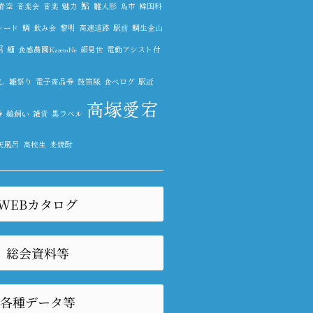
鮎
青空
音楽会
音楽
魅力
雛人形
鳥市
韓国料
レード
鯛
飲み会
黎明
高速道路
駅前
鯛生金山
館
麺
食感農園KazetoNe
顔見世
電動アシスト付
し
雛祭り
電子商品券
鼓笛隊
食べログ
駅近
高塚愛宕
券
鵜飼い
雑貨
黒ラベル
天風呂
高校生
麦焼酎
WEBカタログ
総会資料等
各種データ等