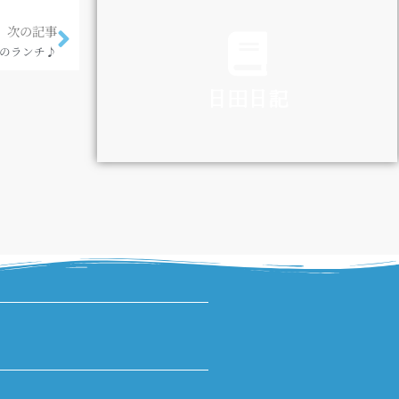
TRAFFIC
次の記事
)のランチ♪
日田日記
DIARY