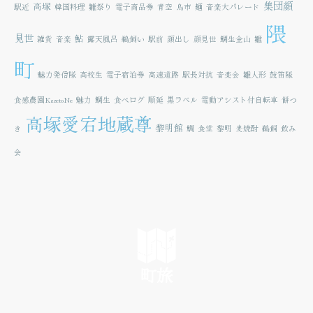
集団顔
高塚
駅近
韓国料理
雛祭り
電子商品券
青空
鳥市
麺
音楽大パレード
隈
見世
鮎
雑貨
音楽
露天風呂
鵜飼い
駅前
顔出し
顔見世
鯛生金山
雛
町
魅力発信隊
高校生
電子宿泊券
高速道路
駅長対抗
音楽会
雛人形
鼓笛隊
食感農園KazetoNe
魅力
鯛生
食べログ
順延
黒ラベル
電動アシスト付自転車
餅つ
高塚愛宕地蔵尊
黎明館
き
鯛
食堂
黎明
麦焼酎
鵜飼
飲み
会
町旅