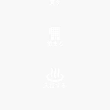
買う
SHOP
泊まる
INN
入浴する
SPA