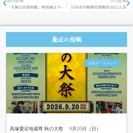
前の記事
次の記事
「天領日田資料館」特別展は今週末まで！
日田市内桜開花情報❀2013.3.28
最近の投稿
お祭り・イベント
高塚愛宕地蔵尊 秋の大祭 9月20日（日）