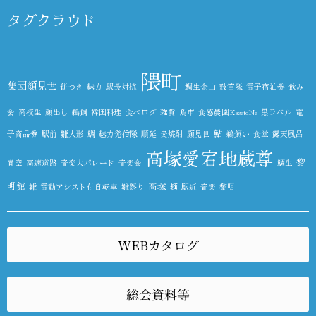
タグクラウド
隈町
集団顔見世
餅つき
魅力
駅長対抗
鯛生金山
鼓笛隊
電子宿泊券
飲み
会
高校生
顔出し
鵜飼
韓国料理
食べログ
雑貨
鳥市
食感農園KazetoNe
黒ラベル
電
鮎
子商品券
駅前
雛人形
鯛
魅力発信隊
順延
麦焼酎
顔見世
鵜飼い
食堂
露天風呂
高塚愛宕地蔵尊
黎
青空
高速道路
音楽大パレード
音楽会
鯛生
明館
高塚
雛
電動アシスト付自転車
雛祭り
麺
駅近
音楽
黎明
WEBカタログ
総会資料等