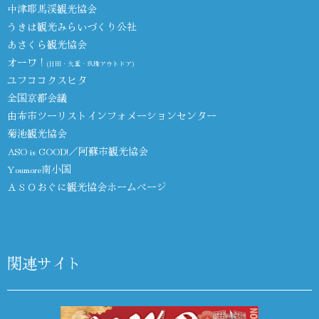
中津耶馬渓観光協会
うきは観光みらいづくり公社
あさくら観光協会
オーワ！
(日田・九重・玖珠アウトドア)
ユフココクスヒタ
全国京都会議
由布市ツーリストインフォメーションセンター
菊池観光協会
ASO is GOOD!／阿蘇市観光協会
Youmore南小国
ＡＳＯおぐに観光協会ホームページ
関連サイト