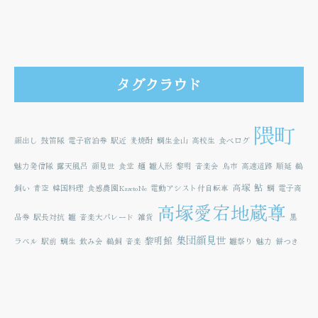
タグクラウド
隈町
顔出し
鼓笛隊
電子宿泊券
駅近
麦焼酎
鯛生金山
高校生
食べログ
魅力発信隊
露天風呂
顔見世
食堂
麺
雛人形
黎明
音楽会
鳥市
高速道路
順延
鵜
高塚
鮎
飼い
青空
韓国料理
食感農園KazetoNe
電動アシスト付自転車
鯛
電子商
高塚愛宕地蔵尊
品券
駅長対抗
雛
音楽大パレード
雑貨
黒
集団顔見世
黎明館
ラベル
駅前
鯛生
飲み会
鵜飼
音楽
雛祭り
魅力
餅つき