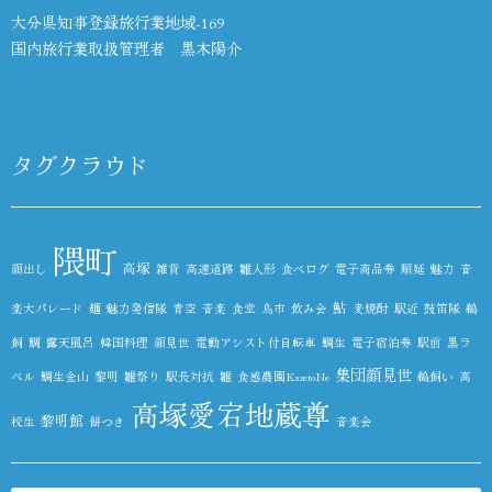
大分県知事登録旅行業地域-169
国内旅行業取扱管理者 黒木陽介
タグクラウド
隈町
高塚
顔出し
雑貨
高速道路
雛人形
食べログ
電子商品券
順延
魅力
音
鮎
楽大パレード
麺
魅力発信隊
青空
音楽
食堂
鳥市
飲み会
麦焼酎
駅近
鼓笛隊
鵜
飼
鯛
露天風呂
韓国料理
顔見世
電動アシスト付自転車
鯛生
電子宿泊券
駅前
黒ラ
集団顔見世
ベル
鯛生金山
黎明
雛祭り
駅長対抗
雛
食感農園KazetoNe
鵜飼い
高
高塚愛宕地蔵尊
黎明館
校生
餅つき
音楽会