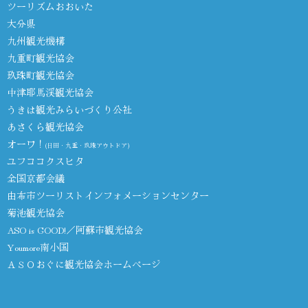
ツーリズムおおいた
大分県
九州観光機構
九重町観光協会
玖珠町観光協会
中津耶馬渓観光協会
うきは観光みらいづくり公社
あさくら観光協会
オーワ！
(日田・九重・玖珠アウトドア)
ユフココクスヒタ
全国京都会議
由布市ツーリストインフォメーションセンター
菊池観光協会
ASO is GOOD!／阿蘇市観光協会
Youmore南小国
ＡＳＯおぐに観光協会ホームページ