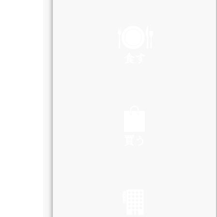
PLAY
食す
EAT
買う
SHOP