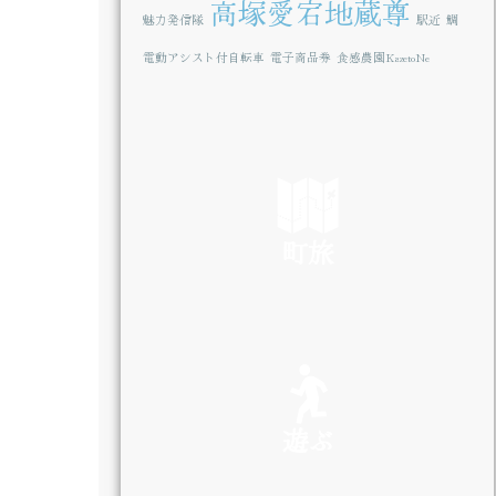
高塚愛宕地蔵尊
魅力発信隊
駅近
鯛
電動アシスト付自転車
電子商品券
食感農園KazetoNe
町旅
SEE
遊ぶ