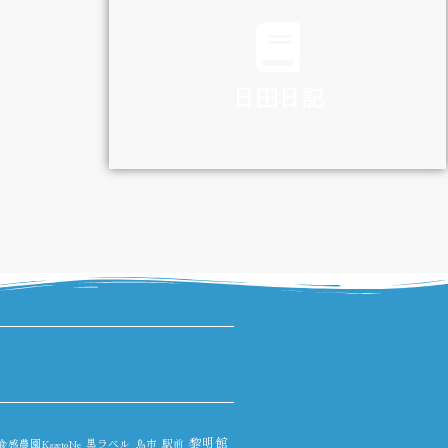
TRAFFIC
日田日記
DIARY
黎明館
食感農園KazetoNe
黒ラベル
鳥市
駅前