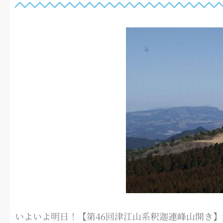
いよいよ明日！【第46回津江山系釈迦連峰山開き