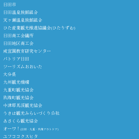
日田市
日田温泉旅館組合
天ヶ瀬温泉旅館組合
ひた産業観光推進協議会(ひたりずむ)
日田商工会議所
日田地区商工会
咸宜園教育研究センター
パトリア日田
ツーリズムおおいた
大分県
九州観光機構
九重町観光協会
玖珠町観光協会
中津耶馬渓観光協会
うきは観光みらいづくり公社
あさくら観光協会
オーワ！
(日田・九重・玖珠アウトドア)
ユフココクスヒタ