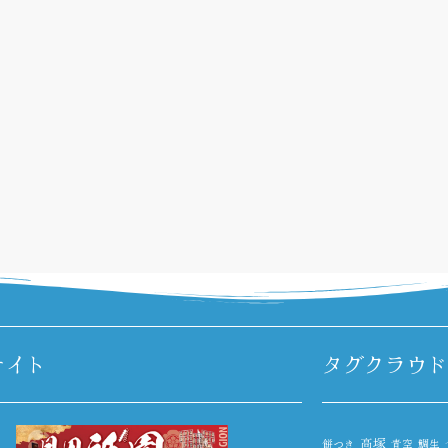
サイト
タグクラウド
高塚
餅つき
青空
鯛生