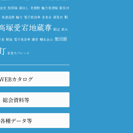
食堂
鼓笛隊
顔出し
麦焼酎
魅力発信隊
駅長対
鮎
高速道路
魅力
電子宿泊券
音楽会
顔見世
高塚愛宕地蔵尊
駅近
飲み
集団顔
音楽
順延
電子商品券
雑貨
鯛生金山
町
音楽大パレード
WEBカタログ
総会資料等
各種データ等