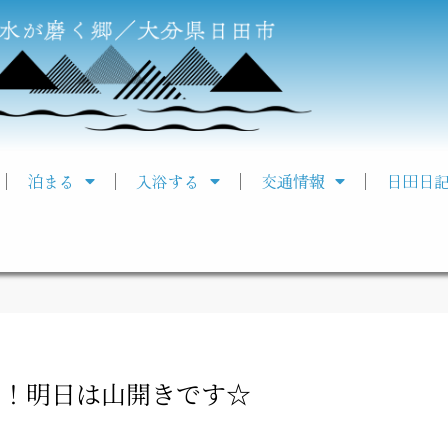
泊まる
入浴する
交通情報
日田日
景！明日は山開きです☆