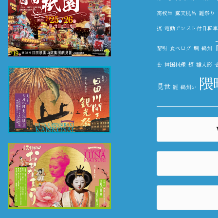
高校生
露天風呂
雛祭り
抗
電動アシスト付自転車
黎明
食べログ
鯛
鵜飼
会
韓国料理
麺
雛人形
隈
見世
雛
鵜飼い