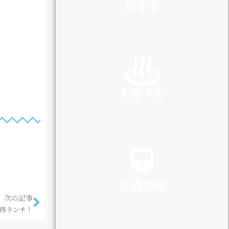
泊まる
INN
入浴する
SPA
交通情報
次の記事
得ランチ！