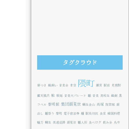
タグクラウド
隈町
餅つき
鵜飼い
音楽会
青空
雑貨
駅前
麦焼酎
鮎
露天風呂
順延
音楽大パレード
雛
音楽
高校生
鵜飼
黒
集団顔見世
黎明館
高塚
ラベル
鯛生金山
鼓笛隊
顔
出し
雛祭り
黎明
電子宿泊券
麺
駅長対抗
食堂
韓国料理
魅力
鯛生
高速道路
顔見世
雛人形
食べログ
飲み会
鳥市