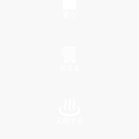
買う
SHOP
泊まる
INN
入浴する