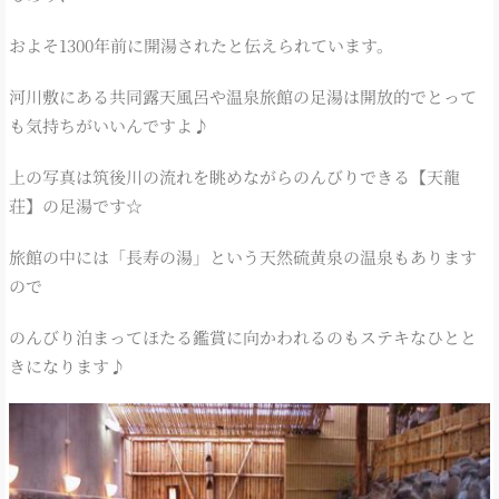
およそ1300年前に開湯されたと伝えられています。
河川敷にある共同露天風呂や温泉旅館の足湯は開放的でとって
も気持ちがいいんですよ♪
上の写真は筑後川の流れを眺めながらのんびりできる【天龍
荘】の足湯です☆
旅館の中には「長寿の湯」という天然硫黄泉の温泉もあります
ので
のんびり泊まってほたる鑑賞に向かわれるのもステキなひとと
きになります♪