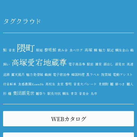
タグクラウド
隈町
鮎
黎明館
高塚
音楽
順延
飲み会
食べログ
鯛
魅力
駅近
鯛生金山
鵜
高塚愛宕地蔵尊
飼い
電子商品券
駅前
雑貨
顔出し
顔見世
高速
道路
露天風呂
魅力発信隊
鵜飼
電子宿泊券
韓国料理
黒ラベル
鼓笛隊
電動アシスト
付自転車
食感農園KazetoNe
高校生
食堂
黎明
音楽大パレード
麦焼酎
雛
餅つき
雛人
集団顔見世
形
麺
雛祭り
駅長対抗
鯛生
青空
音楽会
鳥市
WEBカタログ