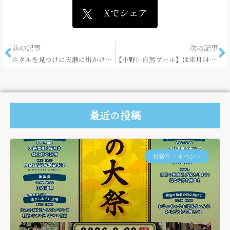
Xでシェア
前の記事
次の記事
ホタルを見つけに天瀬に出かけるなら！
【小野川自然プール】は来月14日よりOPEN！！
最近の投稿
お祭り・イベント