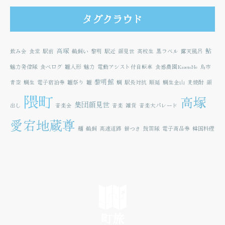
タグクラウド
高塚
鮎
飲み会
食堂
駅前
鵜飼い
黎明
駅近
顔見世
高校生
黒ラベル
露天風呂
魅力発信隊
食べログ
雛人形
魅力
電動アシスト付自転車
食感農園KazetoNe
鳥市
黎明館
青空
鯛生
電子宿泊券
雛祭り
雛
鯛
駅長対抗
順延
鯛生金山
麦焼酎
顔
隈町
高塚
集団顔見世
出し
音楽会
音楽
雑貨
音楽大パレード
愛宕地蔵尊
麺
鵜飼
高速道路
餅つき
鼓笛隊
電子商品券
韓国料理
町旅