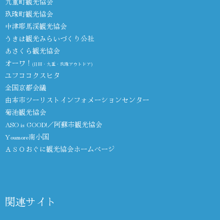
九重町観光協会
玖珠町観光協会
中津耶馬渓観光協会
うきは観光みらいづくり公社
あさくら観光協会
オーワ！
(日田・九重・玖珠アウトドア)
ユフココクスヒタ
全国京都会議
由布市ツーリストインフォメーションセンター
菊池観光協会
ASO is GOOD!／阿蘇市観光協会
Youmore南小国
ＡＳＯおぐに観光協会ホームページ
関連サイト