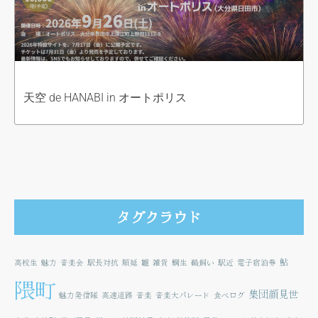
天空 de HANABI in オートポリス
タグクラウド
鮎
高校生
魅力
音楽会
駅長対抗
順延
雛
雑貨
鯛生
鵜飼い
駅近
電子宿泊券
隈町
集団顔見世
魅力発信隊
高速道路
音楽
音楽大パレード
食べログ