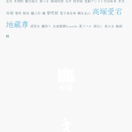
食堂
麦焼酎
露天風呂
餅つき
韓国料理
鳥市
鼓笛隊
電動アシスト付自転車
青空
高塚愛宕
高塚
黎明館
黎明
駅前
雛人形
麺
電子商品券
鯛生金山
地蔵尊
顔見世
雛祭り
食感農園KazetoNe
黒ラベル
顔出し
飲み会
鵜飼
鯛
町旅
SEE