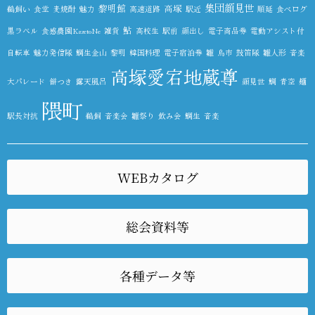
集団顔見世
黎明館
高塚
鵜飼い
食堂
麦焼酎
魅力
高速道路
駅近
順延
食べログ
鮎
黒ラベル
食感農園KazetoNe
雑貨
高校生
駅前
顔出し
電子商品券
電動アシスト付
自転車
魅力発信隊
鯛生金山
黎明
韓国料理
電子宿泊券
雛
鳥市
鼓笛隊
雛人形
音楽
高塚愛宕地蔵尊
大パレード
餅つき
露天風呂
顔見世
鯛
青空
麺
隈町
駅長対抗
鵜飼
音楽会
雛祭り
飲み会
鯛生
音楽
WEBカタログ
総会資料等
各種データ等