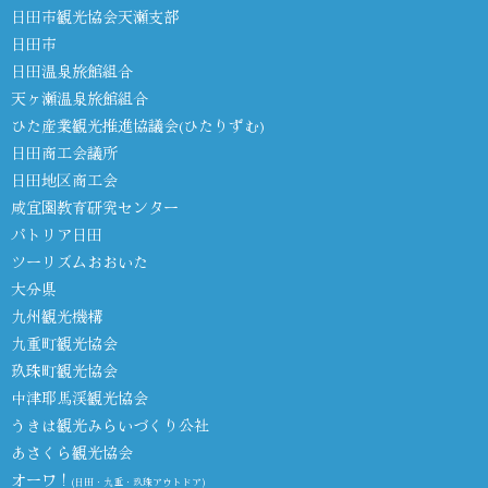
日田市観光協会天瀬支部
日田市
日田温泉旅館組合
天ヶ瀬温泉旅館組合
ひた産業観光推進協議会(ひたりずむ)
日田商工会議所
日田地区商工会
咸宜園教育研究センター
パトリア日田
ツーリズムおおいた
大分県
九州観光機構
九重町観光協会
玖珠町観光協会
中津耶馬渓観光協会
うきは観光みらいづくり公社
あさくら観光協会
オーワ！
(日田・九重・玖珠アウトドア)