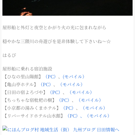
屋形船と外灯と夜空とかがり火の光に包まれながら
穏やかな三隈川の舟遊びを是非体験して下さいね〜☆
はるぴ
屋形船に乗れる宿泊施設
【ひなの里山陽館】
（PC）
、
(モバイル）
【亀山亭ホテル】
（PC）
、
（モバイル）
【日田の宿よろづや】
（PC）
、
（モバイル）
【ちっちゃな宿枇杷の樹】
（PC）
、
（モバイル）
【小京都の湯みくまホテル】
（PC）
、
（モバイル）
【リバーサイドホテル山水館】
（PC）、
（モバイル）