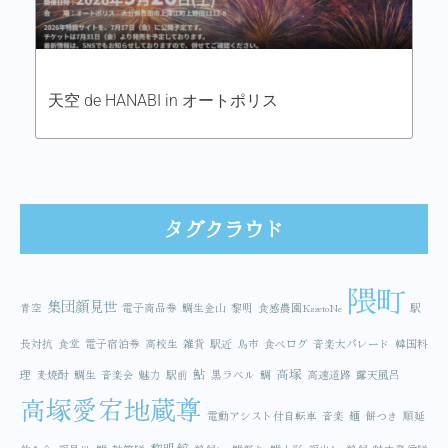
天空 de HANABI in オートポリス
タグクラウド
隈町
集団顔見世
青空
電子商品券
鯛生金山
黎明
食感農園KazetoNe
駅
長対抗
食堂
電子宿泊券
高校生
雑貨
駅近
鳥市
食べログ
音楽大パレード
韓国料
鮎
高塚
理
麦焼酎
鯛生
音楽会
魅力
駅前
黒ラベル
鯛
高速道路
露天風呂
高塚愛宕地蔵尊
電動アシスト付自転車
音楽
麺
餅つき
順延