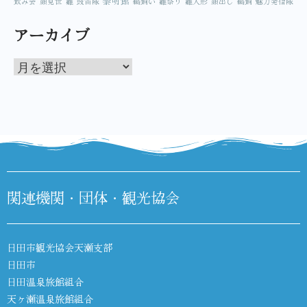
黎明館
飲み会
顔見世
雛
鼓笛隊
鵜飼い
雛祭り
雛人形
顔出し
鵜飼
魅力発信隊
アーカイブ
関連機関・団体・観光協会
日田市観光協会天瀬支部
日田市
日田温泉旅館組合
天ヶ瀬温泉旅館組合