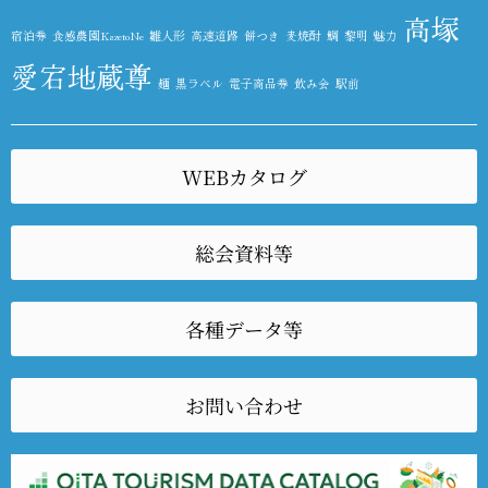
高塚
宿泊券
食感農園KazetoNe
雛人形
高速道路
餅つき
麦焼酎
鯛
黎明
魅力
愛宕地蔵尊
麺
黒ラベル
電子商品券
飲み会
駅前
WEBカタログ
総会資料等
各種データ等
お問い合わせ