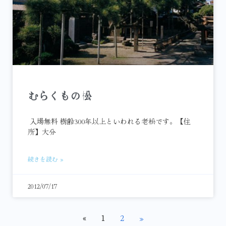
むらくもの松
入場無料 樹齢300年以上といわれる老松です。【住
所】大分
続きを読む »
2012/07/17
2
»
«
1