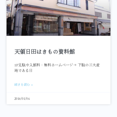
天領日田はきもの資料館
1F足駄や入館料：無料ホームページ→ 下駄の三大産
地である日
続きを読む »
2016/01/04