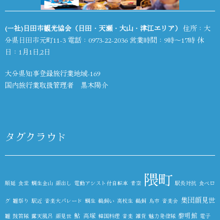
(一社)日田市観光協会（日田・天瀬・大山・津江エリア）
住所：大
分県日田市元町11-3 電話：
0973-22-2036
営業時間：9時～17時 休
日：1月1日,2日
大分県知事登録旅行業地域-169
国内旅行業取扱管理者 黒木陽介
タグクラウド
隈町
順延
食堂
鯛生金山
顔出し
電動アシスト付自転車
青空
駅長対抗
食べロ
集団顔見世
グ
雛祭り
駅近
音楽大パレード
鯛生
鵜飼い
高校生
鵜飼
鳥市
音楽会
鮎
高塚
黎明館
雛
鼓笛隊
露天風呂
顔見世
韓国料理
音楽
雑貨
魅力発信隊
電子