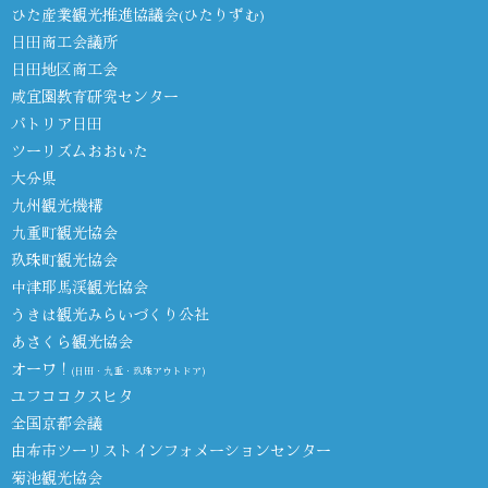
ひた産業観光推進協議会(ひたりずむ)
日田商工会議所
日田地区商工会
咸宜園教育研究センター
パトリア日田
ツーリズムおおいた
大分県
九州観光機構
九重町観光協会
玖珠町観光協会
中津耶馬渓観光協会
うきは観光みらいづくり公社
あさくら観光協会
オーワ！
(日田・九重・玖珠アウトドア)
ユフココクスヒタ
全国京都会議
由布市ツーリストインフォメーションセンター
菊池観光協会