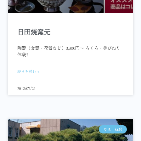
日田焼窯元
陶器（食器・花器など）3,300円～ ろくろ・手びねり
体験2
続きを読む »
2012/07/21
見る・体験