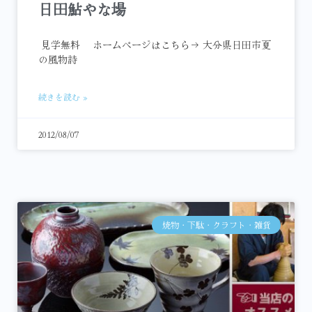
日田鮎やな場
見学無料 ホームページはこちら→ 大分県日田市夏
の風物詩
続きを読む »
2012/08/07
焼物・下駄・クラフト・雑貨