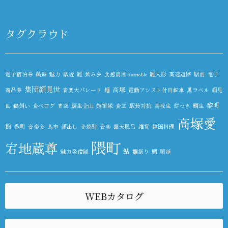
タグクラウド
電子宿泊券
鵜飼
魅力
駅近
雛
飲み会
食感農園KazetoNe
雛人形
高速道路
駅前
電子
集団顔見世
高塚
商品券
音楽大パレード
麺
電動アシスト付自転車
黒ラベル
顔見
黎明
世
鵜飼い
食べログ
青空
鯛生金山
鼓笛隊
食堂
駅長対抗
高校生
餅つき
鯛生
高塚愛
館
黎明
音楽会
鳥市
顔出し
麦焼酎
音楽
露天風呂
雑貨
韓国料理
隈町
宕地蔵尊
鮎
魅力発信隊
雛祭り
鯛
順延
WEBカタログ