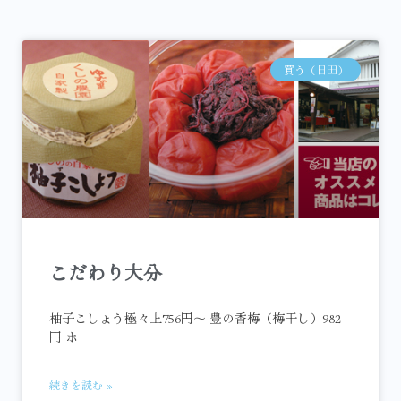
買う（日田）
こだわり大分
柚子こしょう極々上756円～ 豊の香梅（梅干し）982
円 ホ
続きを読む »