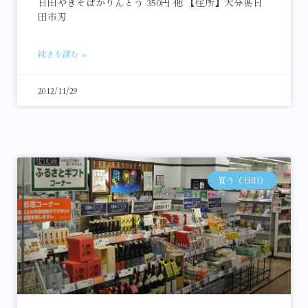
日田やきそばかりんとう 350円 他 【住所】大分県日
田市刃
続きを読む »
2012/11/29
買う（日田）