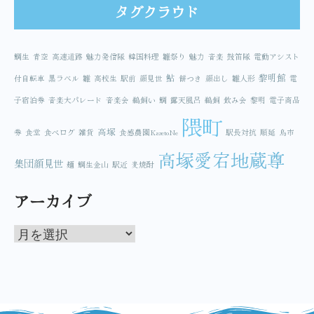
タグクラウド
鯛生
青空
高速道路
魅力発信隊
韓国料理
雛祭り
魅力
音楽
鼓笛隊
電動アシスト
鮎
黎明館
付自転車
黒ラベル
雛
高校生
駅前
顔見世
餅つき
顔出し
雛人形
電
子宿泊券
音楽大パレード
音楽会
鵜飼い
鯛
露天風呂
鵜飼
飲み会
黎明
電子商品
隈町
高塚
券
食堂
食べログ
雑貨
食感農園KazetoNe
駅長対抗
順延
鳥市
高塚愛宕地蔵尊
集団顔見世
麺
鯛生金山
駅近
麦焼酎
アーカイブ