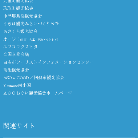
九重町観光協会
玖珠町観光協会
中津耶馬渓観光協会
うきは観光みらいづくり公社
あさくら観光協会
オーワ！
(日田・九重・玖珠アウトドア)
ユフココクスヒタ
全国京都会議
由布市ツーリストインフォメーションセンター
菊池観光協会
ASO is GOOD!／阿蘇市観光協会
Youmore南小国
ＡＳＯおぐに観光協会ホームページ
関連サイト