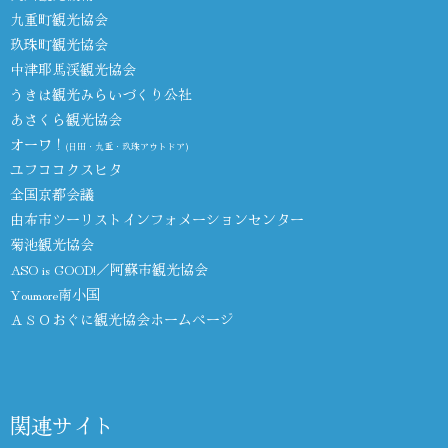
九重町観光協会
玖珠町観光協会
中津耶馬渓観光協会
うきは観光みらいづくり公社
あさくら観光協会
オーワ！
(日田・九重・玖珠アウトドア)
ユフココクスヒタ
全国京都会議
由布市ツーリストインフォメーションセンター
菊池観光協会
ASO is GOOD!／阿蘇市観光協会
Youmore南小国
ＡＳＯおぐに観光協会ホームページ
関連サイト