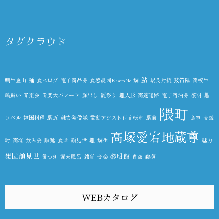
タグクラウド
鮎
鯛生金山
麺
食べログ
電子商品券
食感農園KazetoNe
鯛
駅長対抗
鼓笛隊
高校生
鵜飼い
音楽会
音楽大パレード
顔出し
雛祭り
雛人形
高速道路
電子宿泊券
黎明
黒
隈町
ラベル
韓国料理
駅近
魅力発信隊
電動アシスト付自転車
駅前
鳥市
麦焼
高塚愛宕地蔵尊
酎
高塚
飲み会
順延
食堂
顔見世
雛
鯛生
魅力
集団顔見世
黎明館
餅つき
露天風呂
雑貨
音楽
青空
鵜飼
WEBカタログ