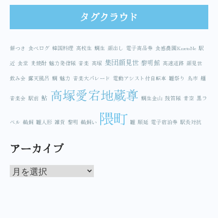
タグクラウド
餅つき
食べログ
韓国料理
高校生
鯛生
顔出し
電子商品券
食感農園KazetoNe
駅
集団顔見世
黎明館
近
食堂
麦焼酎
魅力発信隊
音楽
高塚
高速道路
顔見世
飲み会
露天風呂
鯛
魅力
音楽大パレード
電動アシスト付自転車
雛祭り
鳥市
麺
高塚愛宕地蔵尊
鮎
音楽会
駅前
鯛生金山
鼓笛隊
青空
黒ラ
隈町
ベル
鵜飼
雛人形
雑貨
黎明
鵜飼い
雛
順延
電子宿泊券
駅長対抗
アーカイブ