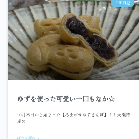
日田日記
ゆずを使った可愛い一口もなか☆
10月25日から始まった【あまがせゆずさんぽ】！！天瀬特
産の
続きを読む »