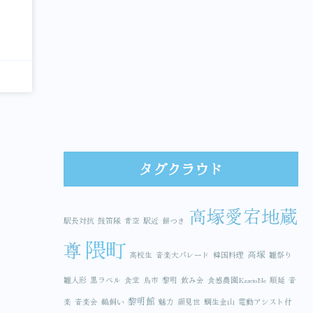
タグクラウド
高塚愛宕地蔵
駅長対抗
鼓笛隊
青空
駅近
餅つき
隈町
尊
高塚
高校生
音楽大パレード
韓国料理
雛祭り
雛人形
黒ラベル
食堂
鳥市
黎明
飲み会
食感農園KazetoNe
順延
音
黎明館
楽
音楽会
鵜飼い
魅力
顔見世
鯛生金山
電動アシスト付