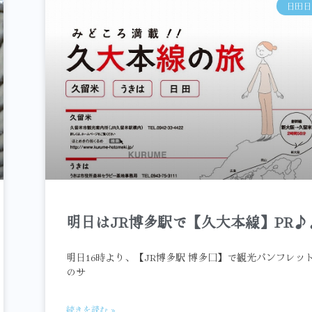
日田日
明日はJR博多駅で【久大本線】PR♪
明日16時より、【JR博多駅 博多口】で観光パンフレッ
のサ
続きを読む »