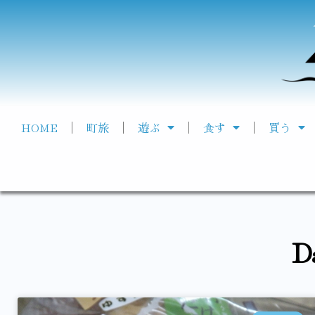
HOME
町旅
遊ぶ
食す
買う
D