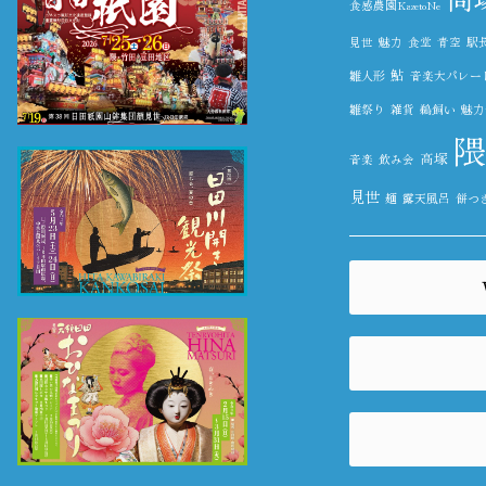
食感農園KazetoNe
見世
魅力
食堂
青空
駅
鮎
雛人形
音楽大パレー
雛祭り
雑貨
鵜飼い
魅力
隈
高塚
音楽
飲み会
見世
麺
露天風呂
餅つ