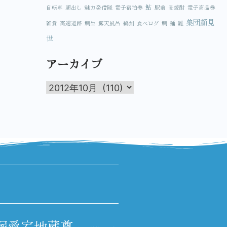
鮎
自転車
顔出し
魅力発信隊
電子宿泊券
駅前
麦焼酎
電子商品券
集団顔見
雑貨
高速道路
鯛生
露天風呂
鵜飼
食べログ
鯛
麺
雛
世
アーカイブ
塚愛宕地蔵尊