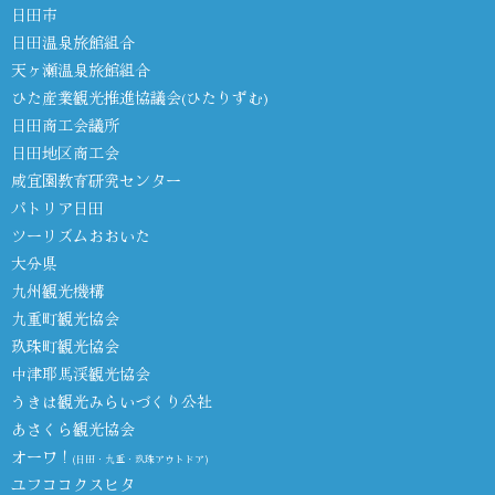
日田市
日田温泉旅館組合
天ヶ瀬温泉旅館組合
ひた産業観光推進協議会(ひたりずむ)
日田商工会議所
日田地区商工会
咸宜園教育研究センター
パトリア日田
ツーリズムおおいた
大分県
九州観光機構
九重町観光協会
玖珠町観光協会
中津耶馬渓観光協会
うきは観光みらいづくり公社
あさくら観光協会
オーワ！
(日田・九重・玖珠アウトドア)
ユフココクスヒタ