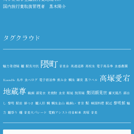
国内旅行業取扱管理者 黒木陽介
タグクラウド
隈町
魅力発信隊
雛
駅長対抗
音楽会
高速道路
高校生
電子商品券
食感農園
高塚愛宕
KazetoNe
鳥市
食べログ
電子宿泊券
飲み会
鯛生
雑貨
黒ラベル
地蔵尊
集団顔見世
鵜飼
顔見世
麦焼酎
食堂
順延
鼓笛隊
露天風呂
顔出
鮎
黎明館
し
黎明
駅前
餅つき
雛人形
鯛
鯛生金山
鵜飼い
青空
韓国料理
駅近
魅
力
雛祭り
麺
音楽大パレード
電動アシスト付自転車
高塚
音楽