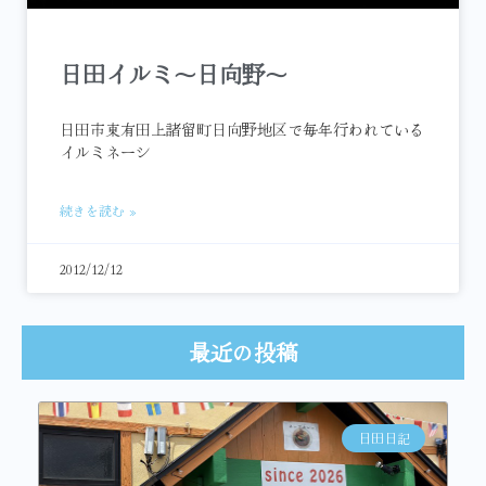
日田イルミ～日向野～
日田市東有田上諸留町日向野地区で毎年行われている
イルミネーシ
続きを読む »
2012/12/12
最近の投稿
日田日記