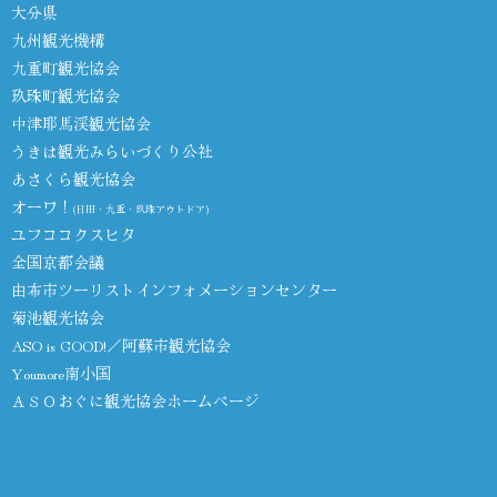
大分県
九州観光機構
九重町観光協会
玖珠町観光協会
中津耶馬渓観光協会
うきは観光みらいづくり公社
あさくら観光協会
オーワ！
(日田・九重・玖珠アウトドア)
ユフココクスヒタ
全国京都会議
由布市ツーリストインフォメーションセンター
菊池観光協会
ASO is GOOD!／阿蘇市観光協会
Youmore南小国
ＡＳＯおぐに観光協会ホームページ