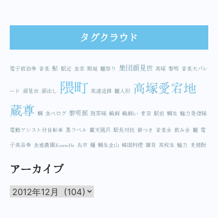
タグクラウド
集団顔見世
鮎
電子宿泊券
音楽
駅近
食堂
順延
雛祭り
高塚
黎明
音楽大パレ
隈町
高塚愛宕地
ード
顔見世
顔出し
高速道路
雛人形
蔵尊
黎明館
鯛
食べログ
鼓笛隊
鵜飼
鵜飼い
青空
駅前
鯛生
魅力発信隊
電動アシスト付自転車
黒ラベル
露天風呂
駅長対抗
餅つき
音楽会
飲み会
雛
電
子商品券
食感農園KazetoNe
鳥市
麺
鯛生金山
韓国料理
雑貨
高校生
魅力
麦焼酎
アーカイブ