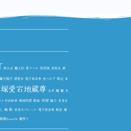
町
飲み会
雛人形
黒ラベル
鼓笛隊
高校生
餅
露天風呂
顔見世
電子商品券
食べログ
駅近
音
高塚愛宕地蔵尊
鳥市
麺
雛
麦
高塚
スト付自転車
韓国料理
順延
魅力
音楽会
鮎
し
鯛
音楽大パレード
電子宿泊券
駅前
雑
園KazetoNe
雛祭り