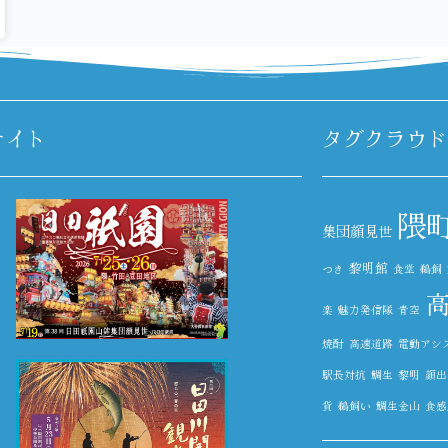
サイト
タグクラウド
隈
集団顔見世
黎明館
つき
食堂
鵜飼
楽
魅力発信隊
青空
焼酎
高速道路
電動アシ
駅長対抗
鯛生
黎明
顔出
貨
鵜飼い
鯛生金山
食感農