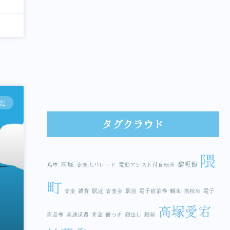
記
タグクラウド
隈
高塚
黎明館
鳥市
音楽大パレード
電動アシスト付自転車
町
音楽
雑貨
駅近
音楽会
駅前
電子宿泊券
鯛生
高校生
電子
高塚愛宕
商品券
高速道路
青空
餅つき
顔出し
順延