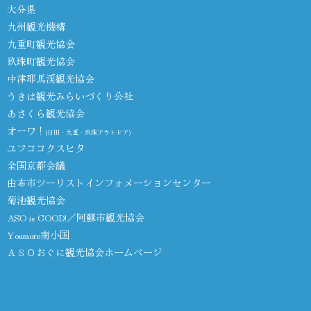
大分県
九州観光機構
九重町観光協会
玖珠町観光協会
中津耶馬渓観光協会
うきは観光みらいづくり公社
あさくら観光協会
オーワ！
(日田・九重・玖珠アウトドア)
ユフココクスヒタ
全国京都会議
由布市ツーリストインフォメーションセンター
菊池観光協会
ASO is GOOD!／阿蘇市観光協会
Youmore南小国
ＡＳＯおぐに観光協会ホームページ