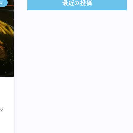
最近の投稿
記
府