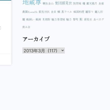
地蔵尊
集団顔見世
鯛生金山
鼓笛隊
麺
露天風呂
食感
農園KazetoNe
駅長対抗
食堂
鯛
黒ラベル
韓国料理
雛祭り
雛人形
鮎
雛
鵜飼い
鵜飼
麦焼酎
魅力発信隊
魅力
黎明
顔見世
食べログ
飲み会
く
アーカイブ