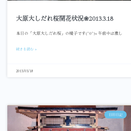
大原大しだれ桜開花状況❀2013.3.18
本日の「大原大しだれ桜」の様子です(^0^)v 午前中は激し
続きを読む »
2013/03/18
日田日記