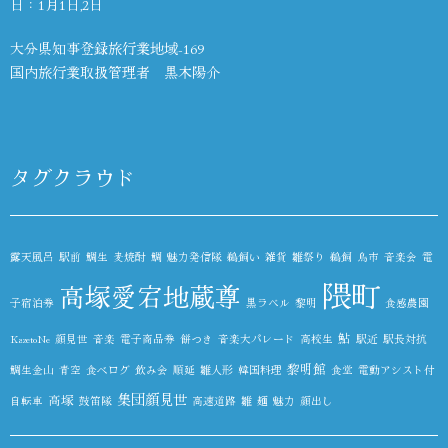
日：1月1日,2日
大分県知事登録旅行業地域-169
国内旅行業取扱管理者 黒木陽介
タグクラウド
露天風呂
駅前
鯛生
麦焼酎
鯛
魅力発信隊
鵜飼い
雑貨
雛祭り
鵜飼
鳥市
音楽会
電
隈町
高塚愛宕地蔵尊
子宿泊券
黒ラベル
黎明
食感農園
鮎
KazetoNe
顔見世
音楽
電子商品券
餅つき
音楽大パレード
高校生
駅近
駅長対抗
黎明館
鯛生金山
青空
食べログ
飲み会
順延
雛人形
韓国料理
食堂
電動アシスト付
集団顔見世
高塚
自転車
鼓笛隊
高速道路
雛
麺
魅力
顔出し