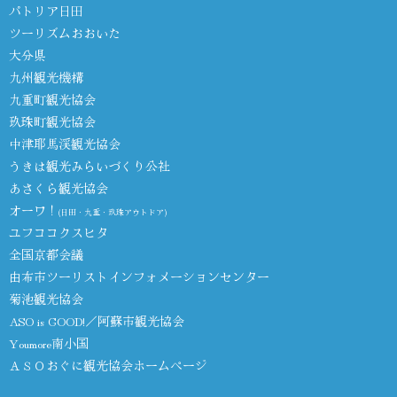
パトリア日田
ツーリズムおおいた
大分県
九州観光機構
九重町観光協会
玖珠町観光協会
中津耶馬渓観光協会
うきは観光みらいづくり公社
あさくら観光協会
オーワ！
(日田・九重・玖珠アウトドア)
ユフココクスヒタ
全国京都会議
由布市ツーリストインフォメーションセンター
菊池観光協会
ASO is GOOD!／阿蘇市観光協会
Youmore南小国
ＡＳＯおぐに観光協会ホームページ