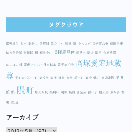
タグクラウド
露天風呂
鳥市
雛祭り
麦焼酎
黒ラベル
順延
雛
食べログ
電子商品券
韓国料理
集団顔見世
魅力発信隊
鼓笛隊
鯛
鯛生金山
顔見世
駅近
駅前
食感農園
高塚愛宕地蔵
KazetoNe
麺
電動アシスト付自転車
電子宿泊券
尊
黎明
音楽大パレード
高校生
音楽
雑貨
食堂
顔出し
青空
魅力
高速道路
隈町
館
鮎
駅長対抗
鵜飼い
鯛生
鵜飼
音楽会
餅つき
雛人形
飲み会
黎
高塚
明
アーカイブ