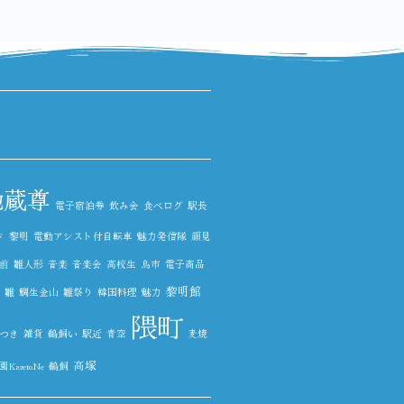
地蔵尊
電子宿泊券
飲み会
食べログ
駅長
ド
黎明
電動アシスト付自転車
魅力発信隊
顔見
前
雛人形
音楽
音楽会
高校生
鳥市
電子商品
黎明館
雛
鯛生金山
雛祭り
韓国料理
魅力
隈町
つき
雑貨
鵜飼い
駅近
青空
麦焼
高塚
azetoNe
鵜飼