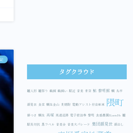
記
タグクラウド
鮎
黎明館
雛人形
雛祭り
鵜飼
鵜飼い
駅近
音楽
青空
鯛
鳥市
隈町
顔見世
食堂
鯛生金山
麦焼酎
電動アシスト付自転車
高塚
餅つき
鯛生
高速道路
電子宿泊券
黎明
食感農園KazetoNe
雛
集団顔見世
駅長対抗
黒ラベル
音楽会
音楽大パレード
顔出し