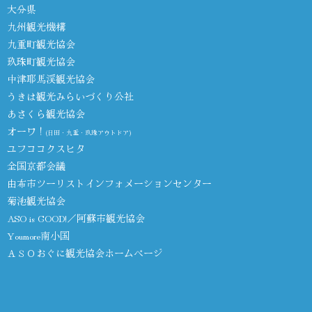
大分県
九州観光機構
九重町観光協会
玖珠町観光協会
中津耶馬渓観光協会
うきは観光みらいづくり公社
あさくら観光協会
オーワ！
(日田・九重・玖珠アウトドア)
ユフココクスヒタ
全国京都会議
由布市ツーリストインフォメーションセンター
菊池観光協会
ASO is GOOD!／阿蘇市観光協会
Youmore南小国
ＡＳＯおぐに観光協会ホームページ