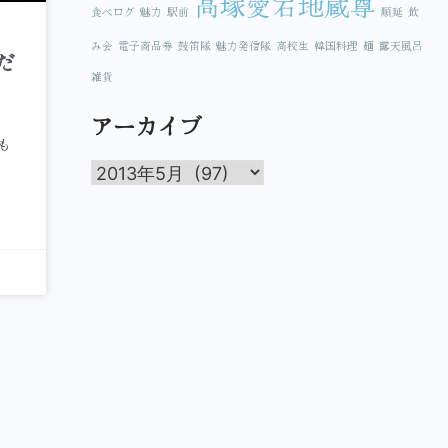
高塚愛宕地蔵尊
食べログ
魅力
駅前
順延
飲
み会
電子商品券
鼓笛隊
魅力発信隊
高校生
韓国料理
麺
露天風呂
だ
雑貨
アーカイブ
も