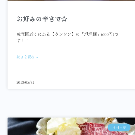
お好みの辛さで☆
咸宜園近くにある【タンタン】の「坦坦麺」(600円)で
す！！
続きを読む »
2013/05/31
日田日記