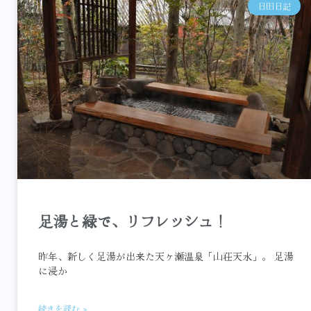
日田日記
足湯と緑で、リフレッシュ！
昨年、新しく足湯が出来た天ヶ瀬温泉「山荘天水」。 足湯
に浸か
続きを読む »