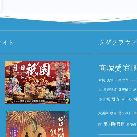
サイト
タグクラウド
高塚愛宕
対抗
食堂
音楽大パレー
世
高速道路
露天風呂
駅
鮎
券
順延
麺
顔出し
鯛
鼓笛隊
鯛生
黒ラベル
餅
集団顔見世
酎
食感農園K