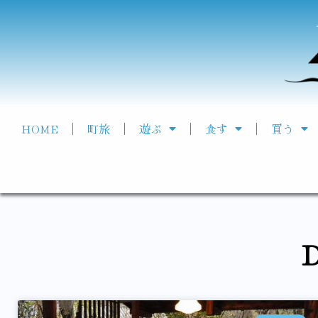
HOME
町旅
遊ぶ
食す
買う
D