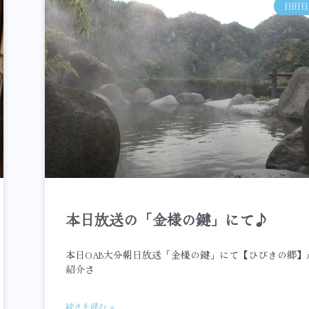
日田日
本日放送の「金様の鍵」にて♪
本日OAB大分朝日放送「金様の鍵」にて【ひびきの郷】
紹介さ
続きを読む »