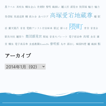
黒ラベル
高校生
鯛生金山
麦焼酎
黎明
鵜飼い
雛人形
顔見世
鼓笛隊
魅力
魅力
高塚愛宕地蔵尊
発信隊
高速道路
鯛
飲み会
食べログ
麺
駅
隈町
前
露天風呂
音楽
電動アシスト付自転車
駅近
餅つき
青空
音楽会
集団顔見世
高塚
駅長対抗
雛祭り
順延
音楽大パレード
電子宿泊券
食堂
雑
黎明館
鮎
貨
鯛生
電子商品券
食感農園KazetoNe
鳥市
顔出し
韓国料理
雛
鵜飼
アーカイブ