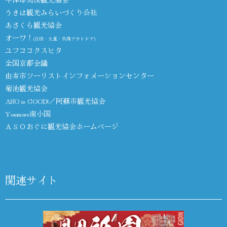
うきは観光みらいづくり公社
あさくら観光協会
オーワ！
(日田・九重・玖珠アウトドア)
ユフココクスヒタ
全国京都会議
由布市ツーリストインフォメーションセンター
菊池観光協会
ASO is GOOD!／阿蘇市観光協会
Youmore南小国
ＡＳＯおぐに観光協会ホームページ
関連サイト