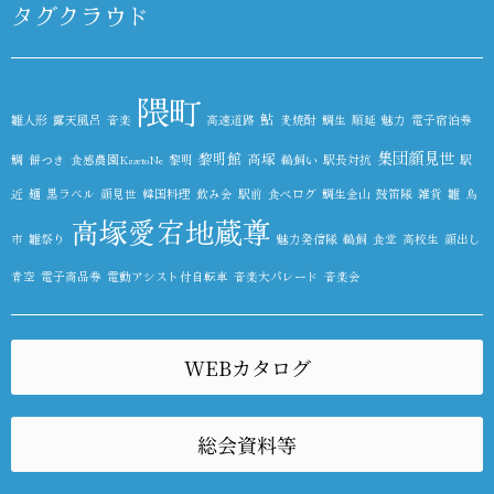
タグクラウド
隈町
鮎
雛人形
露天風呂
音楽
高速道路
麦焼酎
鯛生
順延
魅力
電子宿泊券
集団顔見世
黎明館
高塚
鯛
餅つき
食感農園KazetoNe
黎明
鵜飼い
駅長対抗
駅
近
麺
黒ラベル
顔見世
韓国料理
飲み会
駅前
食べログ
鯛生金山
鼓笛隊
雑貨
雛
鳥
高塚愛宕地蔵尊
市
雛祭り
魅力発信隊
鵜飼
食堂
高校生
顔出し
青空
電子商品券
電動アシスト付自転車
音楽大パレード
音楽会
WEBカタログ
総会資料等