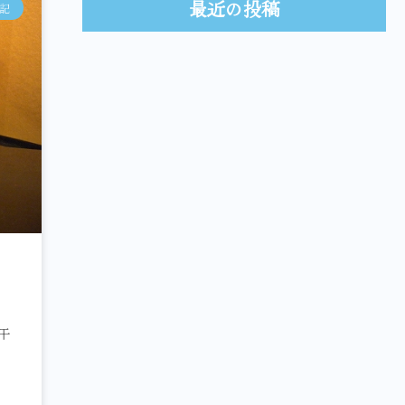
最近の投稿
記
干