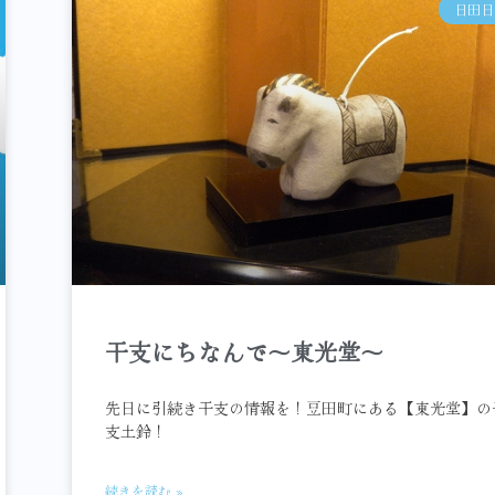
日田日
干支にちなんで～東光堂～
先日に引続き干支の情報を！豆田町にある【東光堂】の
支土鈴！
続きを読む »