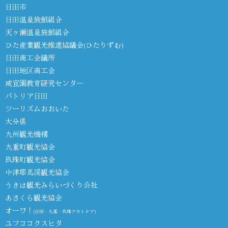
日田市
日田温泉旅館組合
天ヶ瀬温泉旅館組合
ひた産業観光推進協議会(ひたりずむ)
日田商工会議所
日田地区商工会
咸宜園教育研究センター
パトリア日田
ツーリズムおおいた
大分県
九州観光機構
九重町観光協会
玖珠町観光協会
中津耶馬渓観光協会
うきは観光みらいづくり公社
あさくら観光協会
オーワ！
(日田・九重・玖珠アウトドア)
ユフココクスヒタ