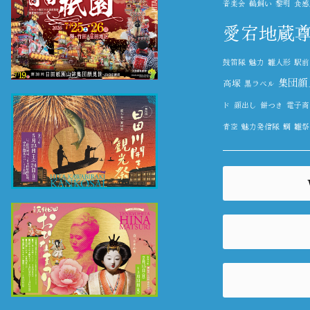
音楽会
鵜飼い
黎明
食感農
愛宕地蔵
鼓笛隊
魅力
雛人形
駅前
集団顔
高塚
黒ラベル
ド
顔出し
餅つき
電子商
青空
魅力発信隊
鯛
雛祭