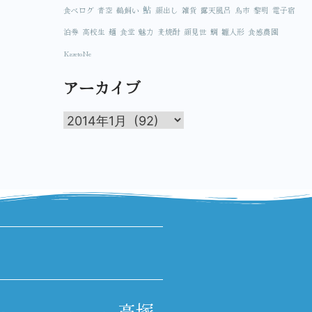
鮎
食べログ
青空
鵜飼い
顔出し
雑貨
露天風呂
鳥市
黎明
電子宿
泊券
高校生
麺
食堂
魅力
麦焼酎
顔見世
鯛
雛人形
食感農園
KazetoNe
アーカイブ
高塚