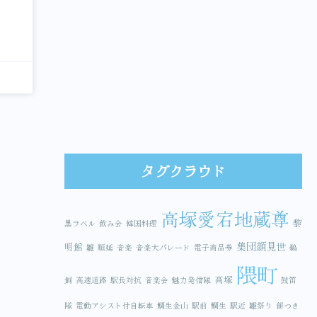
タグクラウド
高塚愛宕地蔵尊
黎
黒ラベル
飲み会
韓国料理
集団顔見世
明館
雛
順延
音楽
音楽大パレード
電子商品券
鵜
隈町
高塚
飼
高速道路
駅長対抗
音楽会
魅力発信隊
鼓笛
隊
電動アシスト付自転車
鯛生金山
駅前
鯛生
駅近
雛祭り
餅つき