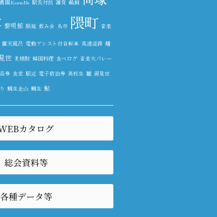
園KazetoNe
駅長対抗
雑貨
鵜飼
隈町
尊
黎明館
順延
飲み会
鳥市
音楽
露天風呂
電動アシスト付自転車
高速道路
麺
見世
麦焼酎
韓国料理
食べログ
音楽大パレー
品券
食堂
駅近
電子宿泊券
高校生
雛
顔見世
鮎
り
鯛生金山
鯛生
WEBカタログ
総会資料等
各種データ等