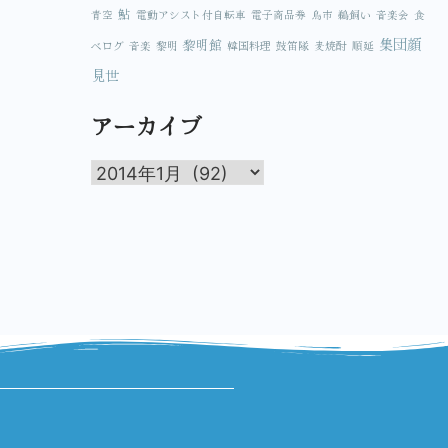
鮎
青空
電動アシスト付自転車
電子商品券
鳥市
鵜飼い
音楽会
食
集団顔
黎明館
べログ
音楽
黎明
韓国料理
鼓笛隊
麦焼酎
順延
見世
アーカイブ