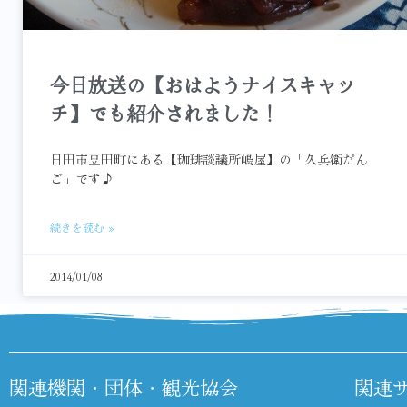
今日放送の【おはようナイスキャッ
チ】でも紹介されました！
日田市豆田町にある【珈琲談議所嶋屋】の「久兵衛だん
ご」です♪
続きを読む »
2014/01/08
関連機関・団体・観光協会
関連