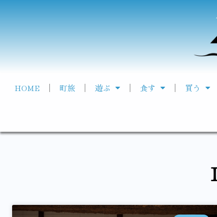
HOME
町旅
遊ぶ
食す
買う