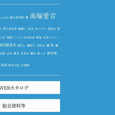
高塚愛宕
etoNe
魅力発信隊
麺
市
電子宿泊券
鵜飼い
音楽
食べログ
顔見世
黎
人形
電動アシスト付自転車
順延
音楽大パレー
集団顔見世
鮎
顔出し
雛祭り
高校生
雛
露
黎明館
道路
食堂
雑貨
音楽会
鯛生
餅つき
高塚
駅長対抗
麦焼酎
WEBカタログ
総会資料等