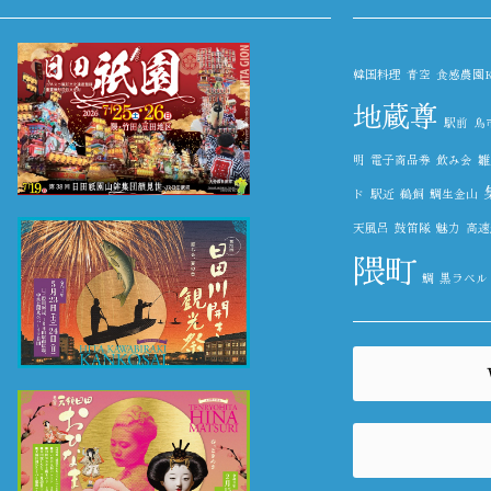
韓国料理
青空
食感農園Kaz
地蔵尊
駅前
鳥
明
電子商品券
飲み会
雛
ド
駅近
鵜飼
鯛生金山
天風呂
鼓笛隊
魅力
高速
隈町
鯛
黒ラベル