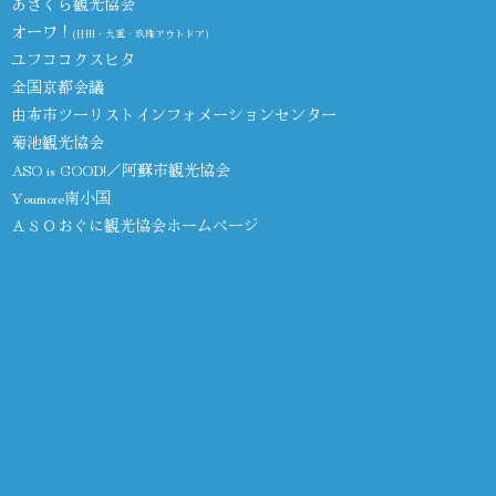
あさくら観光協会
オーワ！
(日田・九重・玖珠アウトドア)
ユフココクスヒタ
全国京都会議
由布市ツーリストインフォメーションセンター
菊池観光協会
ASO is GOOD!／阿蘇市観光協会
Youmore南小国
ＡＳＯおぐに観光協会ホームページ