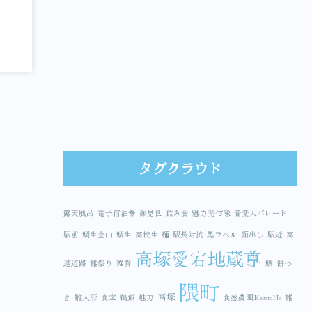
タグクラウド
露天風呂
電子宿泊券
顔見世
飲み会
魅力発信隊
音楽大パレード
駅前
鯛生金山
鯛生
高校生
麺
駅長対抗
黒ラベル
顔出し
駅近
高
高塚愛宕地蔵尊
速道路
雛祭り
雑貨
鯛
餅つ
隈町
高塚
き
雛人形
食堂
鵜飼
魅力
食感農園KazetoNe
雛