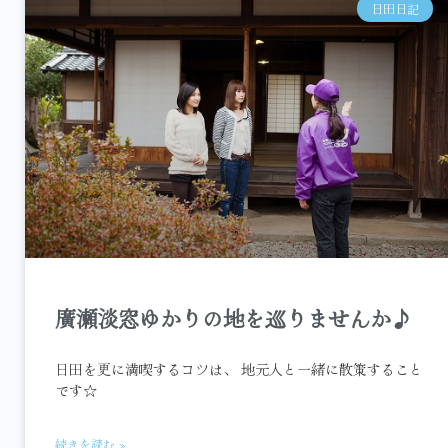
日田日記
廣瀬淡窓ゆかりの地を巡りませんか♪
日田を更に満喫するコツは、 地元人と一緒に散策すること
です☆
続きを読む »