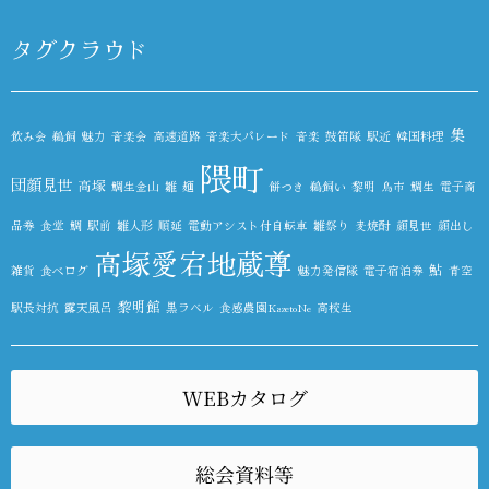
タグクラウド
集
飲み会
鵜飼
魅力
音楽会
高速道路
音楽大パレード
音楽
鼓笛隊
駅近
韓国料理
隈町
団顔見世
高塚
鯛生金山
雛
麺
餅つき
鵜飼い
黎明
鳥市
鯛生
電子商
品券
食堂
鯛
駅前
雛人形
順延
電動アシスト付自転車
雛祭り
麦焼酎
顔見世
顔出し
高塚愛宕地蔵尊
鮎
雑貨
食べログ
魅力発信隊
電子宿泊券
青空
黎明館
駅長対抗
露天風呂
黒ラベル
食感農園KazetoNe
高校生
WEBカタログ
総会資料等