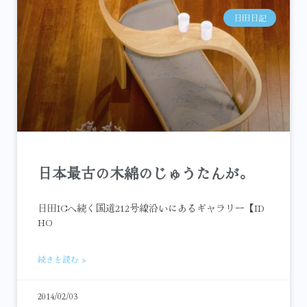
日田日記
日本最古の木綿のじゅうたんが。
日田ICへ続く国道212号線沿いにあるギャラリー【ID
HO
続きを読む »
2014/02/03