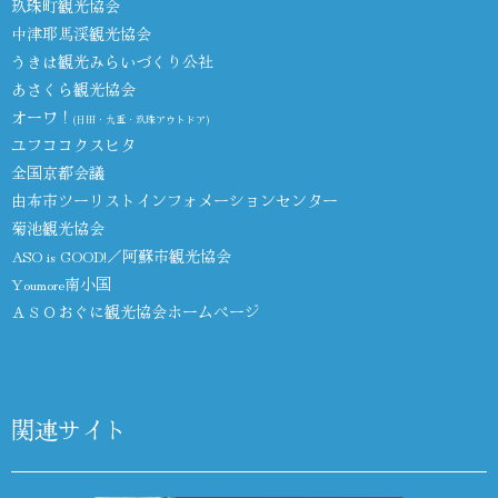
玖珠町観光協会
中津耶馬渓観光協会
うきは観光みらいづくり公社
あさくら観光協会
オーワ！
(日田・九重・玖珠アウトドア)
ユフココクスヒタ
全国京都会議
由布市ツーリストインフォメーションセンター
菊池観光協会
ASO is GOOD!／阿蘇市観光協会
Youmore南小国
ＡＳＯおぐに観光協会ホームページ
関連サイト