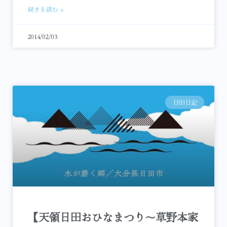
続きを読む »
2014/02/03
日田日記
【天領日田おひなまつり～草野本家