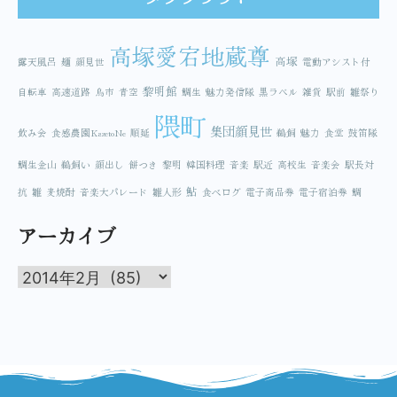
高塚愛宕地蔵尊
高塚
露天風呂
麺
顔見世
電動アシスト付
黎明館
自転車
高速道路
鳥市
青空
鯛生
魅力発信隊
黒ラベル
雑貨
駅前
雛祭り
隈町
集団顔見世
飲み会
食感農園KazetoNe
順延
鵜飼
魅力
食堂
鼓笛隊
鯛生金山
鵜飼い
顔出し
餅つき
黎明
韓国料理
音楽
駅近
高校生
音楽会
駅長対
鮎
抗
雛
麦焼酎
音楽大パレード
雛人形
食べログ
電子商品券
電子宿泊券
鯛
アーカイブ