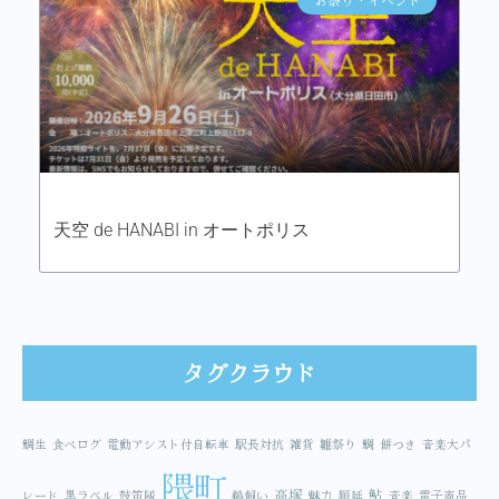
天空 de HANABI in オートポリス
タグクラウド
鯛生
食べログ
電動アシスト付自転車
駅長対抗
雑貨
雛祭り
鯛
餅つき
音楽大パ
隈町
高塚
鮎
レード
黒ラベル
鼓笛隊
鵜飼い
魅力
順延
音楽
電子商品