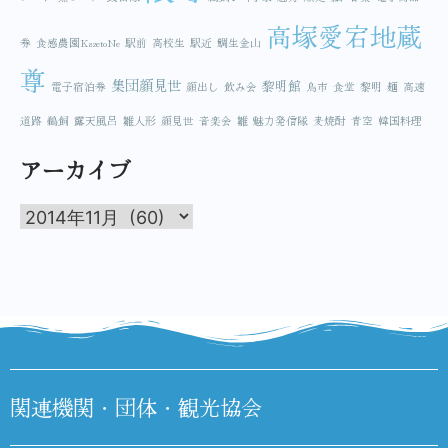
高塚愛宕地蔵
券
食感農園KazetoNe
駅前
高校生
駅近
鯛生金山
尊
集団顔見世
黎明館
電子宿泊券
顔出し
飲み会
鳥市
食堂
黎明
麺
高速
道路
鵜飼
露天風呂
雛人形
顔見世
音楽会
雛
魅力発信隊
麦焼酎
青空
韓国料理
アーカイブ
関連機関・団体・観光協会