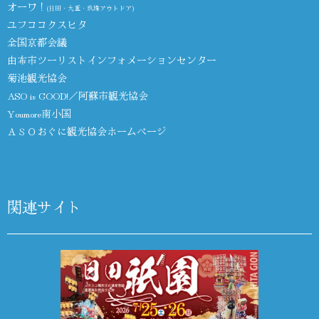
オーワ！
(日田・九重・玖珠アウトドア)
ユフココクスヒタ
全国京都会議
由布市ツーリストインフォメーションセンター
菊池観光協会
ASO is GOOD!／阿蘇市観光協会
Youmore南小国
ＡＳＯおぐに観光協会ホームページ
関連サイト