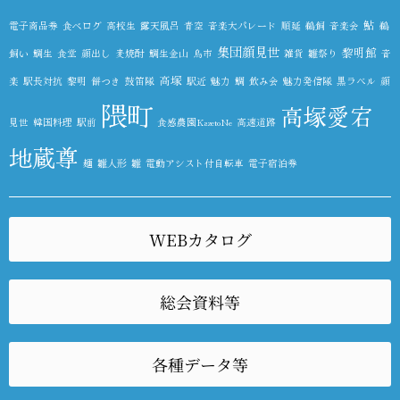
鮎
電子商品券
食べログ
高校生
露天風呂
青空
音楽大パレード
順延
鵜飼
音楽会
鵜
集団顔見世
黎明館
飼い
鯛生
食堂
顔出し
麦焼酎
鯛生金山
鳥市
雑貨
雛祭り
音
高塚
楽
駅長対抗
黎明
餅つき
鼓笛隊
駅近
魅力
鯛
飲み会
魅力発信隊
黒ラベル
顔
隈町
高塚愛宕
見世
韓国料理
駅前
食感農園KazetoNe
高速道路
地蔵尊
麺
雛人形
雛
電動アシスト付自転車
電子宿泊券
WEBカタログ
総会資料等
各種データ等